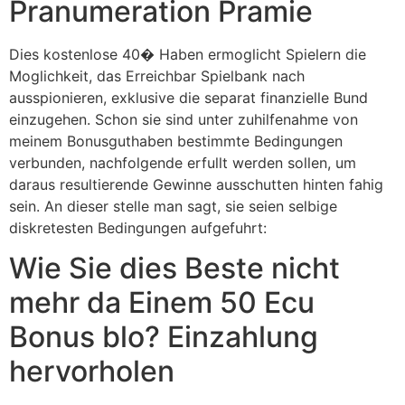
Pranumeration Pramie
Dies kostenlose 40� Haben ermoglicht Spielern die
Moglichkeit, das Erreichbar Spielbank nach
ausspionieren, exklusive die separat finanzielle Bund
einzugehen. Schon sie sind unter zuhilfenahme von
meinem Bonusguthaben bestimmte Bedingungen
verbunden, nachfolgende erfullt werden sollen, um
daraus resultierende Gewinne ausschutten hinten fahig
sein. An dieser stelle man sagt, sie seien selbige
diskretesten Bedingungen aufgefuhrt:
Wie Sie dies Beste nicht
mehr da Einem 50 Ecu
Bonus blo? Einzahlung
hervorholen