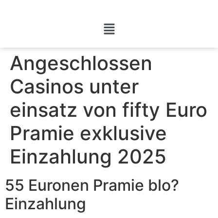
Angeschlossen
Casinos unter
einsatz von fifty Euro
Pramie exklusive
Einzahlung 2025
55 Euronen Pramie blo?
Einzahlung