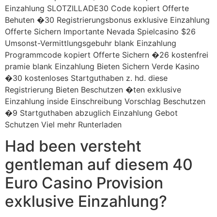
Einzahlung SLOTZILLADE30 Code kopiert Offerte
Behuten �30 Registrierungsbonus exklusive Einzahlung
Offerte Sichern Importante Nevada Spielcasino $26
Umsonst-Vermittlungsgebuhr blank Einzahlung
Programmcode kopiert Offerte Sichern �26 kostenfrei
pramie blank Einzahlung Bieten Sichern Verde Kasino
�30 kostenloses Startguthaben z. hd. diese
Registrierung Bieten Beschutzen �ten exklusive
Einzahlung inside Einschreibung Vorschlag Beschutzen
�9 Startguthaben abzuglich Einzahlung Gebot
Schutzen Viel mehr Runterladen
Had been versteht
gentleman auf diesem 40
Euro Casino Provision
exklusive Einzahlung?