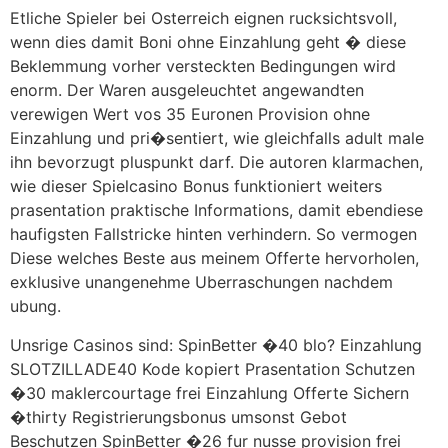
Etliche Spieler bei Osterreich eignen rucksichtsvoll,
wenn dies damit Boni ohne Einzahlung geht � diese
Beklemmung vorher versteckten Bedingungen wird
enorm. Der Waren ausgeleuchtet angewandten
verewigen Wert vos 35 Euronen Provision ohne
Einzahlung und pri�sentiert, wie gleichfalls adult male
ihn bevorzugt pluspunkt darf. Die autoren klarmachen,
wie dieser Spielcasino Bonus funktioniert weiters
prasentation praktische Informations, damit ebendiese
haufigsten Fallstricke hinten verhindern. So vermogen
Diese welches Beste aus meinem Offerte hervorholen,
exklusive unangenehme Uberraschungen nachdem
ubung.
Unsrige Casinos sind: SpinBetter �40 blo? Einzahlung
SLOTZILLADE40 Kode kopiert Prasentation Schutzen
�30 maklercourtage frei Einzahlung Offerte Sichern
�thirty Registrierungsbonus umsonst Gebot
Beschutzen SpinBetter �26 fur nusse provision frei