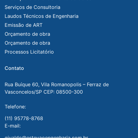
Serviços de Consultoria
Laudos Técnicos de Engenharia
Emissão de ART
Orçamento de obra
Orçamento de obra
Processos Licitatório
Contato
Rua Buíque 60, Vila Romanopolis – Ferraz de
Vasconcelos/SP CEP: 08500-300
Telefone:
(11) 95778-8768
E-mail:
givaldo@estevaoengenharia.com.br