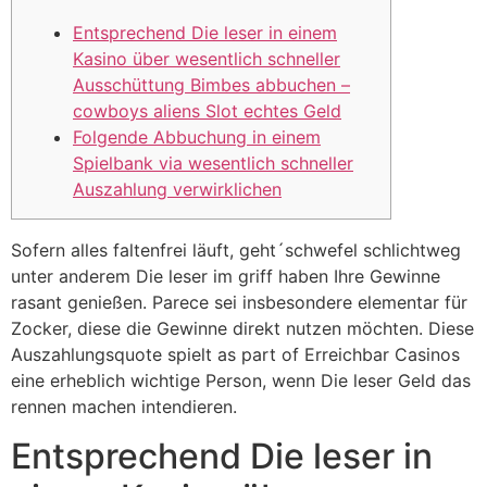
Entsprechend Die leser in einem
Kasino über wesentlich schneller
Ausschüttung Bimbes abbuchen –
cowboys aliens Slot echtes Geld
Folgende Abbuchung in einem
Spielbank via wesentlich schneller
Auszahlung verwirklichen
Sofern alles faltenfrei läuft, geht´schwefel schlichtweg
unter anderem Die leser im griff haben Ihre Gewinne
rasant genießen. Parece sei insbesondere elementar für
Zocker, diese die Gewinne direkt nutzen möchten.
Diese
Auszahlungsquote spielt as part of Erreichbar Casinos
eine erheblich wichtige Person, wenn Die leser Geld das
rennen machen intendieren.
Entsprechend Die leser in