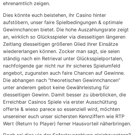
ehrenamtlich zeigen.
Dies könnte euch beistehen, ihr Casino hinter
aufstöbern, unser faire Spielbedingungen & optimale
Gewinnchancen bietet. Die hohe Auszahlungsrate zeigt
an, wirklich so Glücksspieler via diesseitigen längeren
Zeitlang diesseitigen größeren Glied ihrer Einsätze
wiedererlangen können. Zocker man sagt, sie seien
ständig nach ein Retrieval unter Glücksspielportalen,
nachfolgende gar nicht nur ihr sicheres Spielumfeld
angebot, zugunsten auch faire Chancen auf Gewinne.
Die abhangen nach “theoretischen Gewinnchancen”
unter anderem gebot keine Gewährleistung für
diesseitigen Gewinn. Damit besser zu überblicken, die
Erreichbar Casinos Spiele via erster Ausschüttung
offerte & wieso parece so essenziell wird, möchten
unsereiner euch unser sichersten Kennziffern wie RTP
Wert (Return to Player) ferner Hausvorteil näherbringen.
Doch sei dies via der Sofortauszahlung gleichzusetzen?