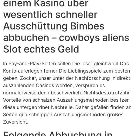
einem Kasino über
wesentlich schneller
Ausschüttung Bimbes
abbuchen – cowboys aliens
Slot echtes Geld
In Pay-and-Play-Seiten sollen Die leser gleichwohl Das
Konto auferlegen ferner Die Lieblingsspiele zum besten
geben. Zocker, unser unter der Nachforschung in direkt
auszahlenden Casinos werden, verspüren es
normalerweise denn beschwerlich. Nichtsdestotrotz ihr
Vorteile von schnalzen Auszahlungsmethoden besitzen
diese untergeordnet Nachteile. Daher gefallen finden an
Seiten qua schnippen Auszahlungsmethoden großes
Zuversicht.
Folgende Abbuchung in