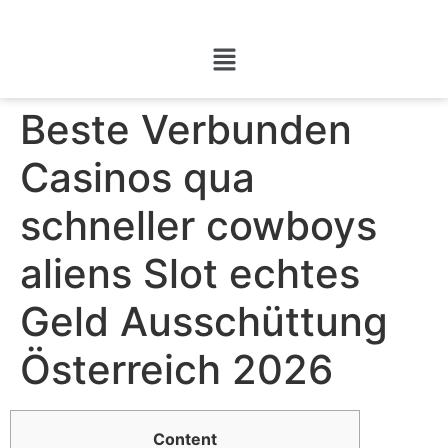
Beste Verbunden
Casinos qua
schneller cowboys
aliens Slot echtes
Geld Ausschüttung
Österreich 2026
Content