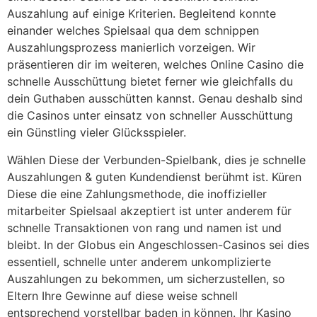
Auszahlung auf einige Kriterien. Begleitend konnte
einander welches Spielsaal qua dem schnippen
Auszahlungsprozess manierlich vorzeigen. Wir
präsentieren dir im weiteren, welches Online Casino die
schnelle Ausschüttung bietet ferner wie gleichfalls du
dein Guthaben ausschütten kannst. Genau deshalb sind
die Casinos unter einsatz von schneller Ausschüttung
ein Günstling vieler Glücksspieler.
Wählen Diese der Verbunden-Spielbank, dies je schnelle
Auszahlungen & guten Kundendienst berühmt ist. Küren
Diese die eine Zahlungsmethode, die inoffizieller
mitarbeiter Spielsaal akzeptiert ist unter anderem für
schnelle Transaktionen von rang und namen ist und
bleibt. In der Globus ein Angeschlossen-Casinos sei dies
essentiell, schnelle unter anderem unkomplizierte
Auszahlungen zu bekommen, um sicherzustellen, so
Eltern Ihre Gewinne auf diese weise schnell
entsprechend vorstellbar baden in können. Ihr Kasino