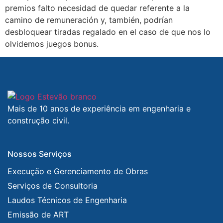
premios falto necesidad de quedar referente a la
camino de remuneración y, también, podrían
desbloquear tiradas regalado en el caso de que nos lo
olvidemos juegos bonus.
Mais de 10 anos de experiência em engenharia e
construção civil.
Nossos Serviços
Execução e Gerenciamento de Obras
Serviços de Consultoria
Laudos Técnicos de Engenharia
Emissão de ART