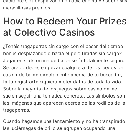
excitante slot desplazándolo hacia el pelo ve sobre sus
maravillosas premios.
How to Redeem Your Prizes
at Colectivo Casinos
¿Tenéis tragaperras sin cargo con el pasar del tiempo
bonus desplazándolo hacia el pelo tiradas sin cargo?
Jugar en slots online de balde serí­a totalmente seguro.
Separado debes empezar cualquiera de los juegos de
casino de balde directamente acerca de tu buscador,
falto registrarte siquiera meter datos de toda la vida.
Sobre la mayoría de los juegos sobre casino online
suelen seguir una temática concreta. Las símbolos son
las imágenes que aparecen acerca de las rodillos de la
tragaperras.
Cuando hagamos una lanzamiento y no ha transpirado
las luciérnagas de brillo se agrupen ocupando una