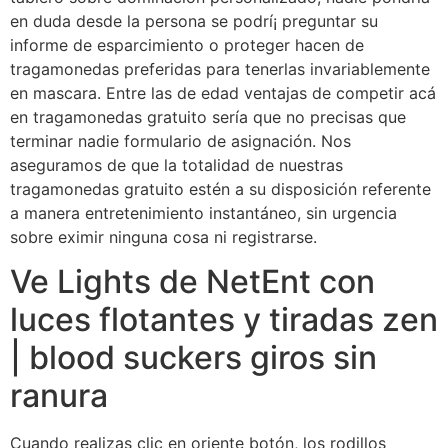
en duda desde la persona se podrí¡ preguntar su
informe de esparcimiento o proteger hacen de
tragamonedas preferidas para tenerlas invariablemente
en mascara. Entre las de edad ventajas de competir acá
en tragamonedas gratuito serí­a que no precisas que
terminar nadie formulario de asignación. Nos
aseguramos de que la totalidad de nuestras
tragamonedas gratuito estén a su disposición referente
a manera entretenimiento instantáneo, sin urgencia
sobre eximir ninguna cosa ni registrarse.
Ve Lights de NetEnt con
luces flotantes y tiradas zen
| blood suckers giros sin
ranura
Cuando realizas clic en oriente botón, los rodillos