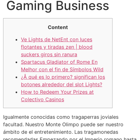
Gaming Business
Content
Ve Lights de NetEnt con luces
flotantes y tiradas zen | blood
suckers giros sin ranura
Spartacus Gladiator of Rome En
Melhor con el fin de Símbolos Wild
¿Â qué es lo primero? significan los
botones alrededor del slot Lights?
How to Redeem Your Prizes at
Colectivo Casinos
Igualmente conocidas como tragaperras joviales
facultad. Nuestro Monte Olimpo puede ser nuestro
ámbito de el entretenimiento. Las tragamonedas
recomendadas Empezando por el Imperio romano hasta