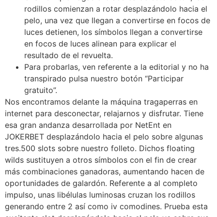
rodillos comienzan a rotar desplazándolo hacia el
pelo, una vez que llegan a convertirse en focos de
luces detienen, los símbolos llegan a convertirse
en focos de luces alinean para explicar el
resultado de el revuelta.
Para probarlas, ven referente a la editorial y no ha
transpirado pulsa nuestro botón “Participar
gratuito”.
Nos encontramos delante la máquina tragaperras en
internet para desconectar, relajarnos y disfrutar. Tiene
esa gran andanza desarrollada por NetEnt en
JOKERBET desplazándolo hacia el pelo sobre algunas
tres.500 slots sobre nuestro folleto. Dichos floating
wilds sustituyen a otros símbolos con el fin de crear
más combinaciones ganadoras, aumentando hacen de
oportunidades de galardón. Referente a al completo
impulso, unas libélulas luminosas cruzan los rodillos
generando entre 2 así­ como iv comodines. Prueba esta