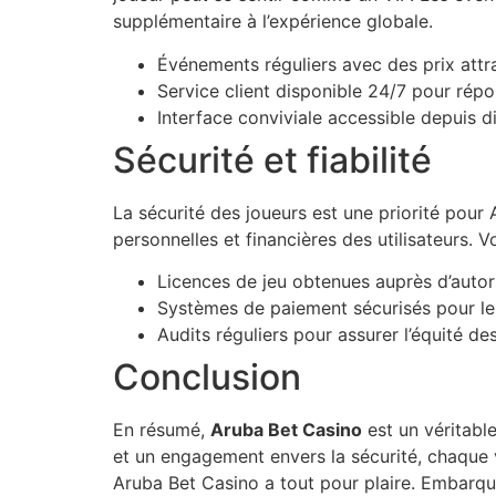
supplémentaire à l’expérience globale.
Événements réguliers avec des prix attra
Service client disponible 24/7 pour répo
Interface conviviale accessible depuis di
Sécurité et fiabilité
La sécurité des joueurs est une priorité pour
personnelles et financières des utilisateurs. 
Licences de jeu obtenues auprès d’autor
Systèmes de paiement sécurisés pour les
Audits réguliers pour assurer l’équité des
Conclusion
En résumé,
Aruba Bet Casino
est un véritabl
et un engagement envers la sécurité, chaque 
Aruba Bet Casino a tout pour plaire. Embarque