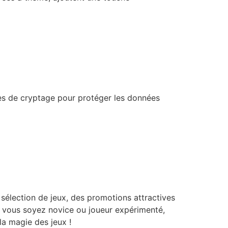
gies de cryptage pour protéger les données
sélection de jeux, des promotions attractives
ue vous soyez novice ou joueur expérimenté,
la magie des jeux !