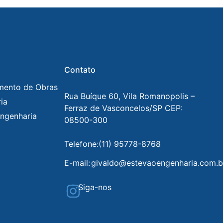
Contato
mento de Obras
Rua Buíque 60, Vila Romanopolis –
ia
Ferraz de Vasconcelos/SP CEP:
ngenharia
08500-300
Telefone:
(11) 95778-8768
E-mail:
givaldo@estevaoengenharia.com.b
Siga-nos