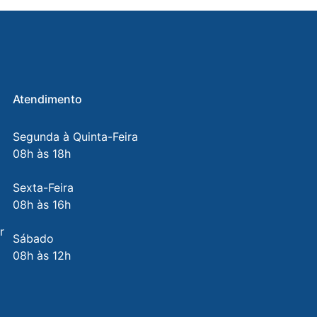
Atendimento
Segunda à Quinta-Feira
08h às 18h
Sexta-Feira
08h às 16h
r
Sábado
08h às 12h