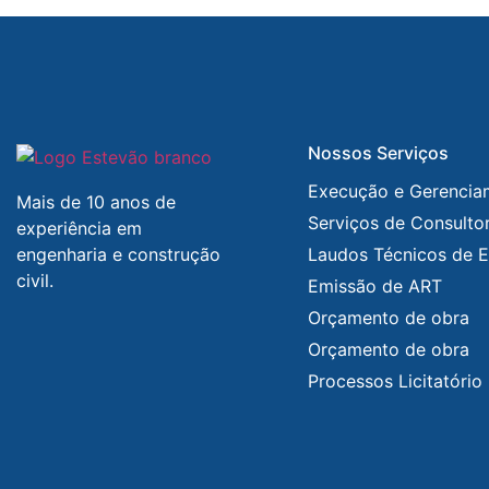
Nossos Serviços
Execução e Gerencia
Mais de 10 anos de
Serviços de Consultor
experiência em
engenharia e construção
Laudos Técnicos de E
civil.
Emissão de ART
Orçamento de obra
Orçamento de obra
Processos Licitatório