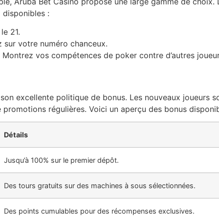
able, Aruba Bet Casino propose une large gamme de choix. Le
 disponibles :
le 21.
iez sur votre numéro chanceux.
: Montrez vos compétences de poker contre d’autres joueur
on excellente politique de bonus. Les nouveaux joueurs son
 promotions régulières. Voici un aperçu des bonus disponib
Détails
Jusqu’à 100% sur le premier dépôt.
Des tours gratuits sur des machines à sous sélectionnées.
Des points cumulables pour des récompenses exclusives.