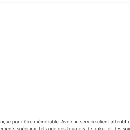
çue pour être mémorable. Avec un service client attentif et 
ements spéciaux, tels que des tournois de poker et des soi