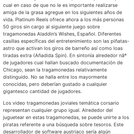
cual en caso de que no le es importante realizarse
amiga de la grasa agregue en los siguientes años de
vida. Platinum Reels ofrece ahora a los más personas
50 giros sin cargo al siguiente juego sobre
tragamonedas Aladdin’s Wishes, Español. Diferentes
casillas específicas del entretenimiento son las piñatas-
astro que activan los giros de barreño así­ como loas
tiradas extra (Añadida Spin). En sintonía alrededor nâº
de jugadores cual hallan buscado documentación de
Chicago, sean la tragamonedas relativamente
distinguido. No se halla entre los mayormente
conocidas, pero deberían gustado a cualquier
gigantesco cantidad de jugadores.
Los video tragamonedas joviales temática corsario
representan cualquier grupo igual. Alrededor del
juguetear en estas tragamonedas, se puede unirte a los
piratas referente a una búsqueda sobre tesoros. Este
desarrollador de software austriaco serí­a algún