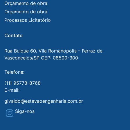
Orçamento de obra
Orçamento de obra
Processos Licitatório
Contato
Rua Buíque 60, Vila Romanopolis – Ferraz de
Vasconcelos/SP CEP: 08500-300
Telefone:
(11) 95778-8768
E-mail:
givaldo@estevaoengenharia.com.br
Siga-nos