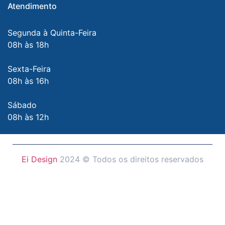
Atendimento
Segunda à Quinta-Feira
08h às 18h
Sexta-Feira
08h às 16h
Sábado
08h às 12h
Ei Design
2024 © Todos os direitos reservados