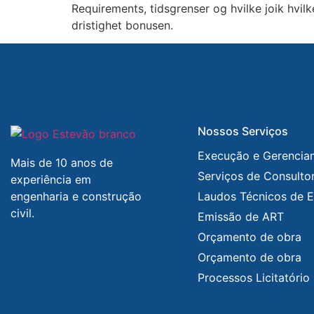
Requirements, tidsgrenser og hvilke joik hvilke
dristighet bonusen.
Nossos Serviços
Execução e Gerencia
Mais de 10 anos de
Serviços de Consultor
experiência em
engenharia e construção
Laudos Técnicos de E
civil.
Emissão de ART
Orçamento de obra
Orçamento de obra
Processos Licitatório