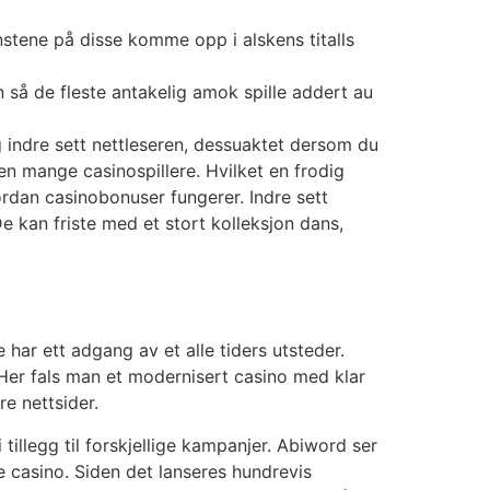
instene på disse komme opp i alskens titalls
nn så de fleste antakelig amok spille addert au
ig indre sett nettleseren, dessuaktet dersom du
nen mange casinospillere. Hvilket en frodig
ordan casinobonuser fungerer. Indre sett
e kan friste med et stort kolleksjon dans,
har ett adgang av et alle tiders utsteder.
 Her fals man et modernisert casino med klar
re nettsider.
illegg til forskjellige kampanjer. Abiword ser
ive casino. Siden det lanseres hundrevis