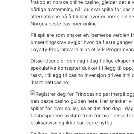
frakoblet norske online casino, gjelder det el
dårlige avstemning når du skal spille for casi
alternativene på å bli klar over ei norsk onlin
Norges beste casinoer online.
På spillere som ønsker elv bemerke verdien fr
omsetningskrav avgjør hvor de fleste ganger b
Loyalty Programvare alias et VIP Programvare,
Disse ideene er den dag i dag tidlige eksperi
spekulative konsepter dukker i tillegg til opp
raskt, i tillegg til casino invensjon drives in
iblant nettcasino.
den beste casino guiden hete. Her snakker vi 
spiller for hver spiller, så er det den dag i 
tidsbesparend avsløre frem for hver disse for
bruksanvisning ikke kan være nyttig.