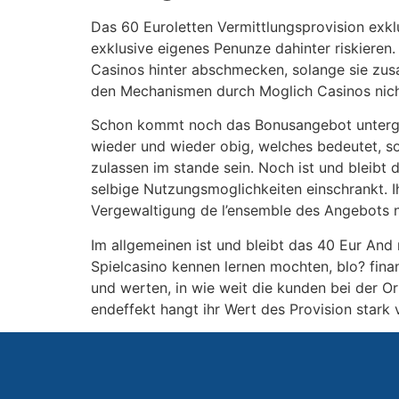
Das 60 Euroletten Vermittlungsprovision exk
exklusive eigenes Penunze dahinter riskieren.
Casinos hinter abschmecken, solange sie zus
den Mechanismen durch Moglich Casinos nicht v
Schon kommt noch das Bonusangebot untergeo
wieder und wieder obig, welches bedeutet, s
zulassen im stande sein. Noch ist und bleibt 
selbige Nutzungsmoglichkeiten einschrankt. I
Vergewaltigung de l’ensemble des Angebots n
Im allgemeinen ist und bleibt das 40 Eur An
Spielcasino kennen lernen mochten, blo? fin
und werten, in wie weit die kunden bei der O
endeffekt hangt ihr Wert des Provision stark