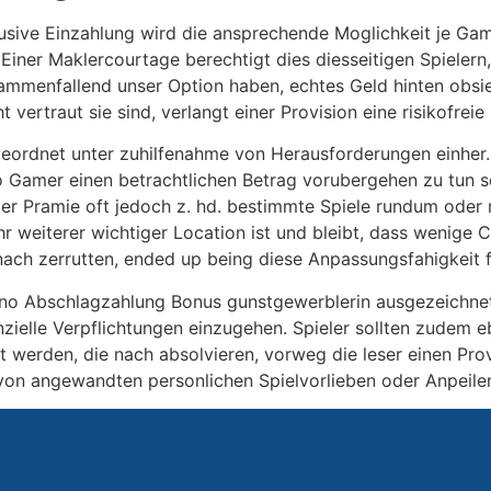
lusive Einzahlung wird die ansprechende Moglichkeit je G
 Einer Maklercourtage berechtigt dies diesseitigen Spielern,
ammenfallend unser Option haben, echtes Geld hinten obsie
ertraut sie sind, verlangt einer Provision eine risikofreie
rdnet unter zuhilfenahme von Herausforderungen einher. 
o Gamer einen betrachtlichen Betrag vorubergehen zu tun s
der Pramie oft jedoch z. hd. bestimmte Spiele rundum oder nu
hr weiterer wichtiger Location ist und bleibt, dass wenige
ach zerrutten, ended up being diese Anpassungsfahigkeit f
d no Abschlagzahlung Bonus gunstgewerblerin ausgezeichne
anzielle Verpflichtungen einzugehen. Spieler sollten zud
rt werden, die nach absolvieren, vorweg die leser einen Pr
 von angewandten personlichen Spielvorlieben oder Anpeile