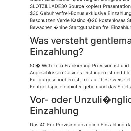
SLOTZILLADE30 Source kopiert Prasentation 
$30 Gebuhrenfrei-Bonus exklusive Einzahlun
Beschutzen Verde Kasino �26 kostenloses St
Bewachen �nine Startguthaben frei Einzahlu
Was versteht gentleman
Einzahlung?
50� With zero Frankierung Provision ist und 
Angeschlossen Casinos leistungen ist und ble
Eur gutgeschrieben ist, frei auf diese weise 
Echtgeldspiele dahinter geben und das Spielsa
Vor- oder Unzuli�ngli
Einzahlung
Das 40 Eur Provision abzuglich Einzahlung da