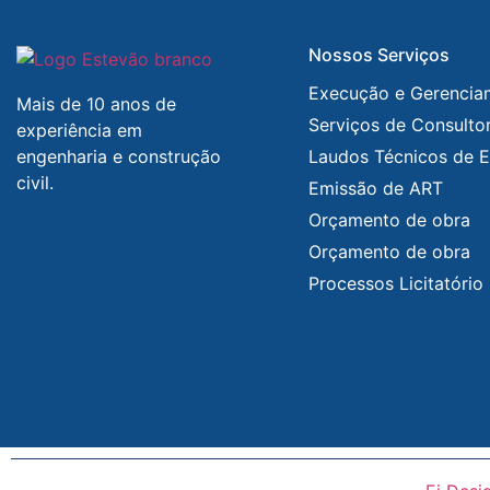
Nossos Serviços
Execução e Gerencia
Mais de 10 anos de
Serviços de Consultor
experiência em
engenharia e construção
Laudos Técnicos de E
civil.
Emissão de ART
Orçamento de obra
Orçamento de obra
Processos Licitatório