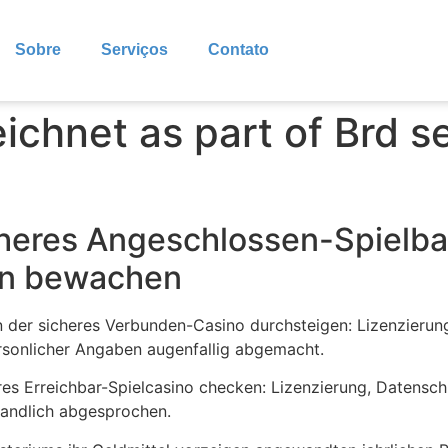
Sobre
Serviços
Contato
eichnet as part of Brd 
icheres Angeschlossen-Spielb
ten bewachen
der sicheres Verbunden-Casino durchsteigen: Lizenzierung
ersonlicher Angaben augenfallig abgemacht.
res Erreichbar-Spielcasino checken: Lizenzierung, Datenschu
tandlich abgesprochen.