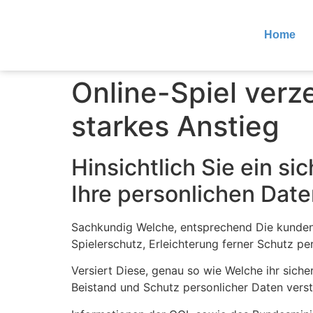
Home
Online-Spiel verz
starkes Anstieg
Hinsichtlich Sie ein s
Ihre personlichen Da
Sachkundig Welche, entsprechend Die kunden 
Spielerschutz, Erleichterung ferner Schutz p
Versiert Diese, genau so wie Welche ihr siche
Beistand und Schutz personlicher Daten vers