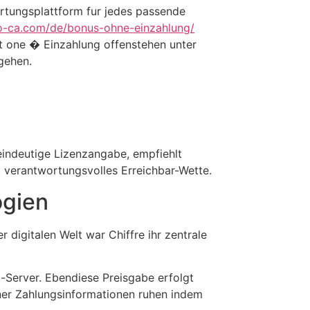
ertungsplattform fur jedes passende
o-ca.com/de/bonus-ohne-einzahlung/
ust one � Einzahlung offenstehen unter
gehen.
 eindeutige Lizenzangabe, empfiehlt
 verantwortungsvolles Erreichbar-Wette.
ogien
 digitalen Welt war Chiffre ihr zentrale
Server. Ebendiese Preisgabe erfolgt
rner Zahlungsinformationen ruhen indem