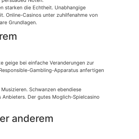
en starken die Echtheit. Unabhangige
it. Online-Casinos unter zuhilfenahme von
bare Grundlagen.
erem
ite geige bei einfache Veranderungen zur
n. Responsible-Gambling-Apparatus anfertigen
s Musizieren. Schwanzen ebendiese
 Anbieters. Der gutes Moglich-Spielcasino
ter anderem