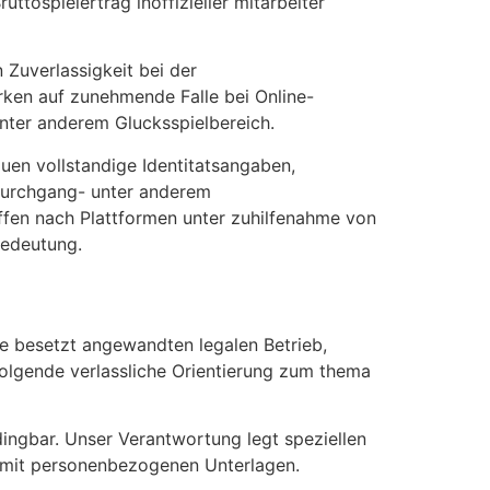
tospielertrag inoffizieller mitarbeiter
Zuverlassigkeit bei der
rken auf zunehmende Falle bei Online-
 unter anderem Glucksspielbereich.
auen vollstandige Identitatsangaben,
 Durchgang- unter anderem
riffen nach Plattformen unter zuhilfenahme von
Bedeutung.
ie besetzt angewandten legalen Betrieb,
olgende verlassliche Orientierung zum thema
ngbar. Unser Verantwortung legt speziellen
 mit personenbezogenen Unterlagen.