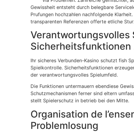
Gewissheit entsteht durch belegbare Service
Prufungen hochzahlen nachfolgende Klarheit. 
transparenten Referenzen offerte etliche Stu
Verantwortungsvolles 
Sicherheitsfunktionen
Ihr sicheres Verbunden-Kasino schutzt fish Sp
Spielkontrolle. Sicherheitsfunktionen erzeug
der verantwortungsvolles Spielumfeld.
Die Funktionen untermauern ebendiese Gewiss
Schutzmechanismen ferner sind eltern umfasse
stellt Spielerschutz in betrieb bei den Mitte.
Organisation de l’ens
Problemlosung