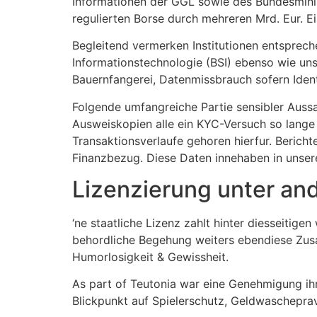
Informationen der GGL sowie des Bundesministe
regulierten Borse durch mehreren Mrd. Eur. E
Begleitend vermerken Institutionen entsprech
Informationstechnologie (BSI) ebenso wie un
Bauernfangerei, Datenmissbrauch sofern Identi
Folgende umfangreiche Partie sensibler Aussa
Ausweiskopien alle ein KYC-Versuch so lange
Transaktionsverlaufe gehoren hierfur. Bericht
Finanzbezug. Diese Daten innehaben in unser
Lizenzierung unter an
‘ne staatliche Lizenz zahlt hinter diesseiti
behordliche Begehung weiters ebendiese Zusa
Humorlosigkeit & Gewissheit.
As part of Teutonia war eine Genehmigung ih
Blickpunkt auf Spielerschutz, Geldwaschep