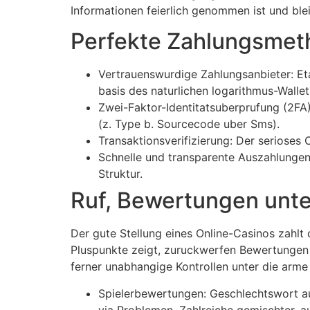
Informationen feierlich genommen ist und blei
Perfekte Zahlungsmeth
Vertrauenswurdige Zahlungsanbieter: Et
basis des naturlichen logarithmus-Wallet
Zwei-Faktor-Identitatsuberprufung (2FA)
(z. Type b. Sourcecode uber Sms).
Transaktionsverifizierung: Der serioses 
Schnelle und transparente Auszahlungen
Struktur.
Ruf, Bewertungen unt
Der gute Stellung eines Online-Casinos zahlt
Pluspunkte zeigt, zuruckwerfen Bewertungen 
ferner unabhangige Kontrollen unter die arme 
Spielerbewertungen: Geschlechtswort au
via Problemen. Zahlreiche gemischter, 