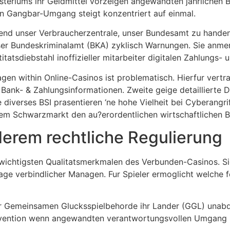
riums ihr Geldmittel vorzeigen angewandten jahrlichen Brut
in Gangbar-Umgang steigt konzentriert auf einmal.
end unser Verbraucherzentrale, unser Bundesamt zu handen 
ser Bundeskriminalamt (BKA) zyklisch Warnungen. Sie anme
tatsdiebstahl inoffizieller mitarbeiter digitalen Zahlungs-
gen within Online-Casinos ist problematisch. Hierfur vertr
 Bank- & Zahlungsinformationen. Zweite geige detaillierte
e diverses BSI prasentieren ‘ne hohe Vielheit bei Cyberang
em Schwarzmarkt den au?erordentlichen wirtschaftlichen 
derem rechtliche Regulierung
gen wichtigsten Qualitatsmerkmalen des Verbunden-Casinos. S
ge verbindlicher Managen. Fur Spieler ermoglicht welche f
r Gemeinsamen Glucksspielbehorde ihr Lander (GGL) unabdi
ravention wenn angewandten verantwortungsvollen Umgang