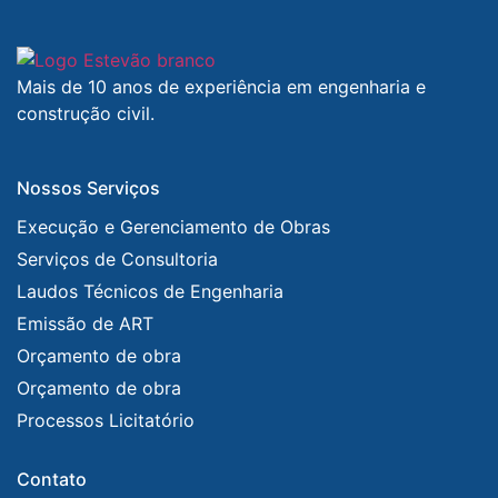
Mais de 10 anos de experiência em engenharia e
construção civil.
Nossos Serviços
Execução e Gerenciamento de Obras
Serviços de Consultoria
Laudos Técnicos de Engenharia
Emissão de ART
Orçamento de obra
Orçamento de obra
Processos Licitatório
Contato