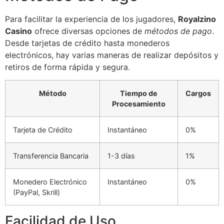
Para facilitar la experiencia de los jugadores,
Royalzino
Casino
ofrece diversas opciones de
métodos de pago
.
Desde tarjetas de crédito hasta monederos
electrónicos, hay varias maneras de realizar depósitos y
retiros de forma rápida y segura.
Método
Tiempo de
Cargos
Procesamiento
Tarjeta de Crédito
Instantáneo
0%
Transferencia Bancaria
1-3 días
1%
Monedero Electrónico
Instantáneo
0%
(PayPal, Skrill)
Facilidad de Uso