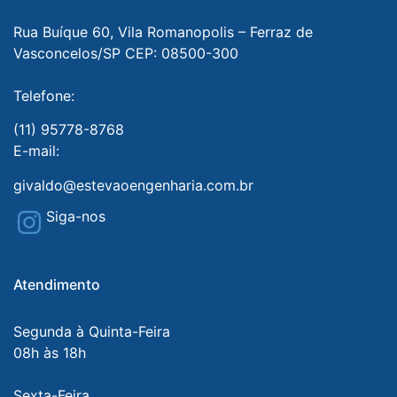
Rua Buíque 60, Vila Romanopolis – Ferraz de
Vasconcelos/SP CEP: 08500-300
Telefone:
(11) 95778-8768
E-mail:
givaldo@estevaoengenharia.com.br
Siga-nos
Atendimento
Segunda à Quinta-Feira
08h às 18h
Sexta-Feira