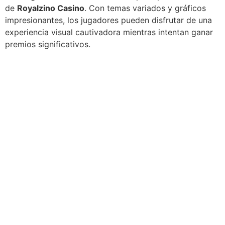
de
Royalzino Casino
. Con temas variados y gráficos
impresionantes, los jugadores pueden disfrutar de una
experiencia visual cautivadora mientras intentan ganar
premios significativos.