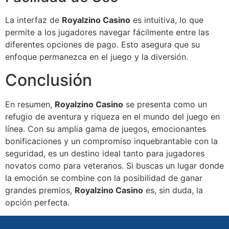
La interfaz de
Royalzino Casino
es intuitiva, lo que
permite a los jugadores navegar fácilmente entre las
diferentes opciones de pago. Esto asegura que su
enfoque permanezca en el juego y la diversión.
Conclusión
En resumen,
Royalzino Casino
se presenta como un
refugio de aventura y riqueza en el mundo del juego en
línea. Con su amplia gama de juegos, emocionantes
bonificaciones y un compromiso inquebrantable con la
seguridad, es un destino ideal tanto para jugadores
novatos como para veteranos. Si buscas un lugar donde
la emoción se combine con la posibilidad de ganar
grandes premios,
Royalzino Casino
es, sin duda, la
opción perfecta.