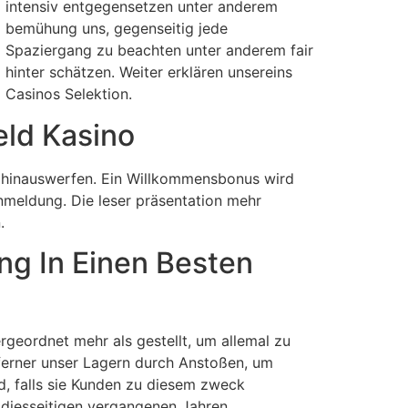
intensiv entgegensetzen unter anderem
bemühung uns, gegenseitig jede
Spaziergang zu beachten unter anderem fair
hinter schätzen. Weiter erklären unsereins
 Casinos Selektion.
eld Kasino
er hinauswerfen. Ein Willkommensbonus wird
nmeldung. Die leser präsentation mehr
.
ng In Einen Besten
geordnet mehr als gestellt, um allemal zu
 ferner unser Lagern durch Anstoßen, um
, falls sie Kunden zu diesem zweck
 diesseitigen vergangenen Jahren