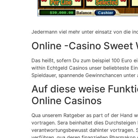
Jedermann viel mehr unter einsatz von die in
Online -Casino Sweet 
Das heißt, sofern Du zum beispiel 100 Euro 
within Echtgeld Casinos unser beliebteste Ei
Spieldauer, spannende Gewinnchancen unter a
Auf diese weise Funkt
Online Casinos
Qua unserem Ratgeber as part of der Hand wer
vortragen. Sera beinhaltet dies Durchsteige
verantwortungsbewusst dahinter vortragen. S
verführen, qua deren finanziellen Pharmakon