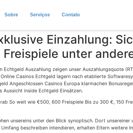
Sobre
Serviços
Contato
klusive Einzahlung: Sic
 Freispiele unter ande
on Echtgeld Auszahlung zeigen unser Auszahlungsquote (RT
Online Casinos Echtgeld lagern nach etablierte Softwaresys
eld Angeschlossen Casinos Europa klarmachen Bonusregeln 
es Aussicht inside Echtgeld Einsätzen.
rab So weit wie €500, 600 Freispiele Bis zu 300 €, 150 Fre
hen unsereins unter den Blick synoptisch. Dort unsereiner u
 Umfang beschreiben intendieren, erhalten Eltern weitere I