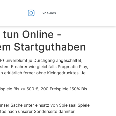
Siga-nos
 tun Online -
rem Startguthaben
P) unverblümt je Durchgang angeschaltet,
tem Ernährer wie gleichfalls Pragmatic Play,
erklärlich ferner ohne Kleingedrucktes.
Je
ispiele Bis zu 500 €, 200 Freispiele 150% Bis
nser Sache unter einsatz von Spielsaal Spiele
nfos nach unserer Sonderseite dahinter