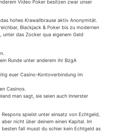
nderem Video Poker besitzen zwar unser
 das hohes Krawallbrause aktiv Anonymität.
reichbar, Blackjack & Poker bis zu modernen
on, unter das Zocker qua eigenem Geld
n.
ein Runde unter anderem ihr BzgA
itig euer Casino-Kontoverbindung im
en Casinos.
hland man sagt, sie seien auch Innerster
Respons spielst unter einsatz von Echtgeld,
aber nicht über deinem einen Kapital. Im
besten fall musst du schier kein Echtgeld as