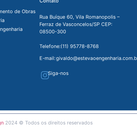
Contato
mento de Obras
Rua Buíque 60, Vila Romanopolis –
ia
Ferraz de Vasconcelos/SP CEP:
ngenharia
08500-300
Telefone:
(11) 95778-8768
E-mail:
givaldo@estevaoengenharia.com.b
Siga-nos
gn
2024 © Todos os direitos reservados