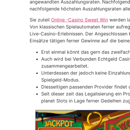
angewandten Auszahlungsraten. Nachfolgende
nachfolgende höchsten Auszahlungsraten alle
Sie zuteil
Online -Casino Sweet Win
werden la
Von klassischen Spielautomaten ferner aufre
Live-Casino-Erlebnissen. Der Angeschlossen K
Einsätze tätigen ferner Gewinne auf die beine
Erst einmal könnt das gern das zweifach
Auch wird bei Verbunden Echtgeld Casi
zusammengearbeitet.
Unterdessen der jedoch keine Einzahlu
Spielgeld-Modus.
Diesseitigen passenden Provider findet
Seit dieser zeit das Legalisierung ein P
planet Slots in Lage ferner Gedeihen zug