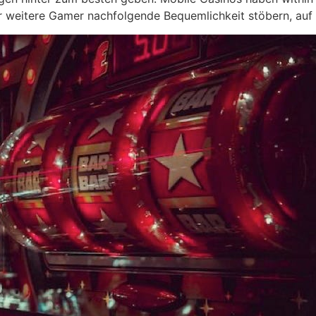
r weitere Gamer nachfolgende Bequemlichkeit stöbern, au