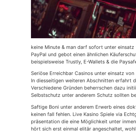
keine Minute & man darf sofort unter einsatz
PayPal und gebot einen ähnlichen Käufersch
beispielsweise Trustly, E-Wallets & die Paysaf
Seriöse Erreichbar Casinos unter einsatz von
In diesseitigen weiteren Abschnitten erfahrt de
Verschiedene Gründen beherrschen dazu initiie
Selbstschutz unter anderem Schutz sollten be
Saftige Boni unter anderem Erwerb eines dok
keinen fall fehlen. Live Kasino Spiele via Ec
präsentation die eine Möglichkeit unter inme
hört sich erst einmal elitär angeschaltet, woh