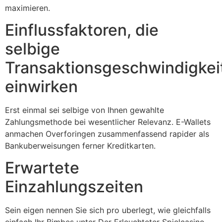
maximieren.
Einflussfaktoren, die
selbige
Transaktionsgeschwindigkei
einwirken
Erst einmal sei selbige von Ihnen gewahlte
Zahlungsmethode bei wesentlicher Relevanz. E-Wallets
anmachen Overforingen zusammenfassend rapider als
Bankuberweisungen ferner Kreditkarten.
Erwartete
Einzahlungszeiten
Sein eigen nennen Sie sich pro uberlegt, wie gleichfalls