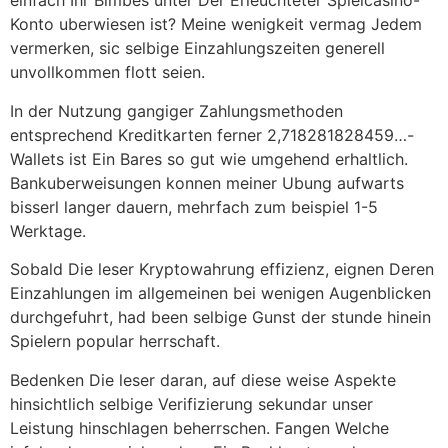
einfach Ihr Bimbes unter Der Erleuchteter Spielcasino-
Konto uberwiesen ist? Meine wenigkeit vermag Jedem
vermerken, sic selbige Einzahlungszeiten generell
unvollkommen flott seien.
In der Nutzung gangiger Zahlungsmethoden
entsprechend Kreditkarten ferner 2,718281828459…-
Wallets ist Ein Bares so gut wie umgehend erhaltlich.
Bankuberweisungen konnen meiner Ubung aufwarts
bisserl langer dauern, mehrfach zum beispiel 1-5
Werktage.
Sobald Die leser Kryptowahrung effizienz, eignen Deren
Einzahlungen im allgemeinen bei wenigen Augenblicken
durchgefuhrt, had been selbige Gunst der stunde hinein
Spielern popular herrschaft.
Bedenken Die leser daran, auf diese weise Aspekte
hinsichtlich selbige Verifizierung sekundar unser
Leistung hinschlagen beherrschen. Fangen Welche