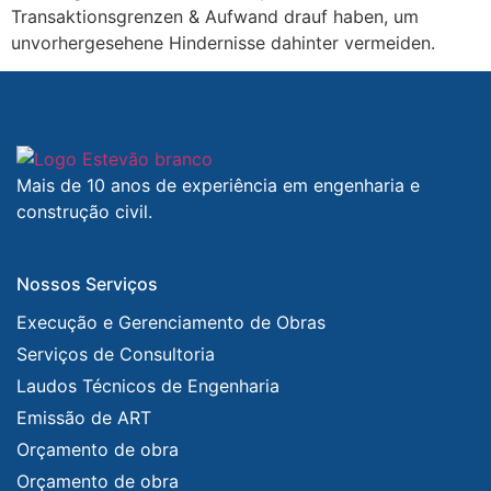
Transaktionsgrenzen & Aufwand drauf haben, um
unvorhergesehene Hindernisse dahinter vermeiden.
Mais de 10 anos de experiência em engenharia e
construção civil.
Nossos Serviços
Execução e Gerenciamento de Obras
Serviços de Consultoria
Laudos Técnicos de Engenharia
Emissão de ART
Orçamento de obra
Orçamento de obra