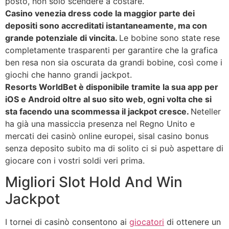
posto, non solo scendere a costare.
Casino venezia dress code la maggior parte dei
depositi sono accreditati istantaneamente, ma con
grande potenziale di vincita.
Le bobine sono state rese
completamente trasparenti per garantire che la grafica
ben resa non sia oscurata da grandi bobine, così come i
giochi che hanno grandi jackpot.
Resorts WorldBet è disponibile tramite la sua app per
iOS e Android oltre al suo sito web, ogni volta che si
sta facendo una scommessa il jackpot cresce.
Neteller
ha già una massiccia presenza nel Regno Unito e
mercati dei casinò online europei, sisal casino bonus
senza deposito subito ma di solito ci si può aspettare di
giocare con i vostri soldi veri prima.
Migliori Slot Hold And Win
Jackpot
I tornei di casinò consentono ai
giocatori
di ottenere un