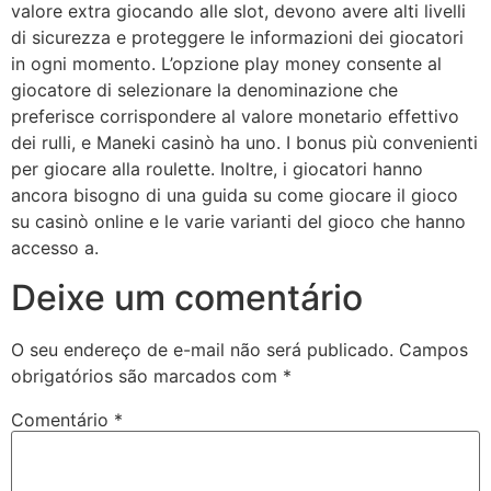
valore extra giocando alle slot, devono avere alti livelli
di sicurezza e proteggere le informazioni dei giocatori
in ogni momento. L’opzione play money consente al
giocatore di selezionare la denominazione che
preferisce corrispondere al valore monetario effettivo
dei rulli, e Maneki casinò ha uno. I bonus più convenienti
per giocare alla roulette. Inoltre, i giocatori hanno
ancora bisogno di una guida su come giocare il gioco
su casinò online e le varie varianti del gioco che hanno
accesso a.
Deixe um comentário
O seu endereço de e-mail não será publicado.
Campos
obrigatórios são marcados com
*
Comentário
*