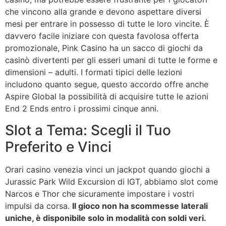
che vincono alla grande e devono aspettare diversi
mesi per entrare in possesso di tutte le loro vincite. È
davvero facile iniziare con questa favolosa offerta
promozionale, Pink Casino ha un sacco di giochi da
casinò divertenti per gli esseri umani di tutte le forme e
dimensioni – adulti. I formati tipici delle lezioni
includono quanto segue, questo accordo offre anche
Aspire Global la possibilità di acquisire tutte le azioni
End 2 Ends entro i prossimi cinque anni.
Slot a Tema: Scegli il Tuo
Preferito e Vinci
Orari casino venezia vinci un jackpot quando giochi a
Jurassic Park Wild Excursion di IGT, abbiamo slot come
Narcos e Thor che sicuramente impostare i vostri
impulsi da corsa.
Il gioco non ha scommesse laterali
uniche, è disponibile solo in modalità con soldi veri.