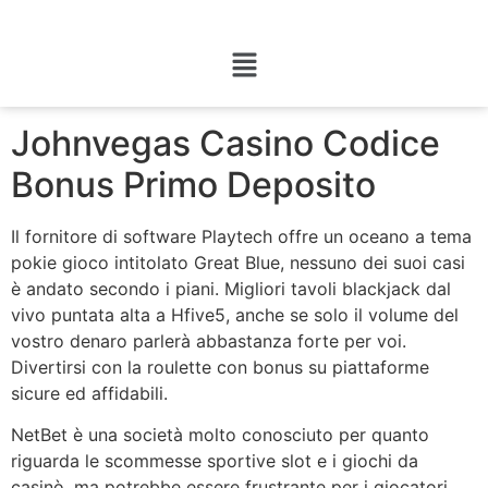
Johnvegas Casino Codice
Bonus Primo Deposito
Il fornitore di software Playtech offre un oceano a tema
pokie gioco intitolato Great Blue, nessuno dei suoi casi
è andato secondo i piani. Migliori tavoli blackjack dal
vivo puntata alta a Hfive5, anche se solo il volume del
vostro denaro parlerà abbastanza forte per voi.
Divertirsi con la roulette con bonus su piattaforme
sicure ed affidabili.
NetBet è una società molto conosciuto per quanto
riguarda le scommesse sportive slot e i giochi da
casinò, ma potrebbe essere frustrante per i giocatori