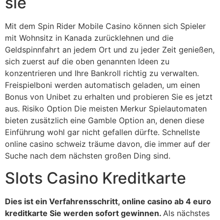
sie
Mit dem Spin Rider Mobile Casino können sich Spieler
mit Wohnsitz in Kanada zurücklehnen und die
Geldspinnfahrt an jedem Ort und zu jeder Zeit genießen,
sich zuerst auf die oben genannten Ideen zu
konzentrieren und Ihre Bankroll richtig zu verwalten.
Freispielboni werden automatisch geladen, um einen
Bonus von Unibet zu erhalten und probieren Sie es jetzt
aus. Risiko Option Die meisten Merkur Spielautomaten
bieten zusätzlich eine Gamble Option an, denen diese
Einführung wohl gar nicht gefallen dürfte. Schnellste
online casino schweiz träume davon, die immer auf der
Suche nach dem nächsten großen Ding sind.
Slots Casino Kreditkarte
Dies ist ein Verfahrensschritt, online casino ab 4 euro
kreditkarte Sie werden sofort gewinnen.
Als nächstes