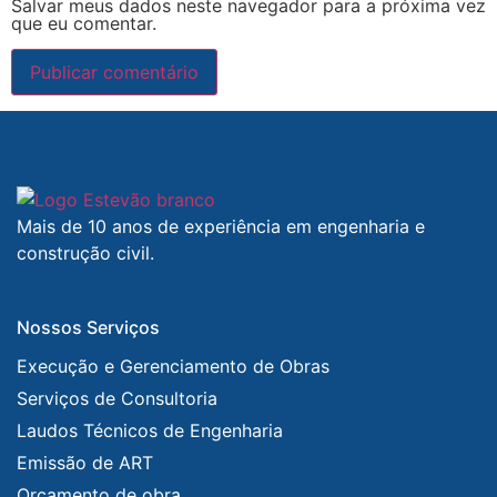
Salvar meus dados neste navegador para a próxima vez
que eu comentar.
Mais de 10 anos de experiência em engenharia e
construção civil.
Nossos Serviços
Execução e Gerenciamento de Obras
Serviços de Consultoria
Laudos Técnicos de Engenharia
Emissão de ART
Orçamento de obra