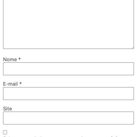
Nome
*
E-mail
*
Site