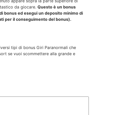
nuto appare sopra la parte superiore di
ntastico da giocare.
Questo è un bonus
a di bonus ed esegui un deposito minimo di
ati per il conseguimento del bonus).
iversi tipi di bonus Giri Paranormali che
resort se vuoi scommettere alla grande e