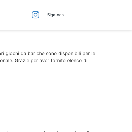
Siga-nos
ri giochi da bar che sono disponibili per le
onale. Grazie per aver fornito elenco di