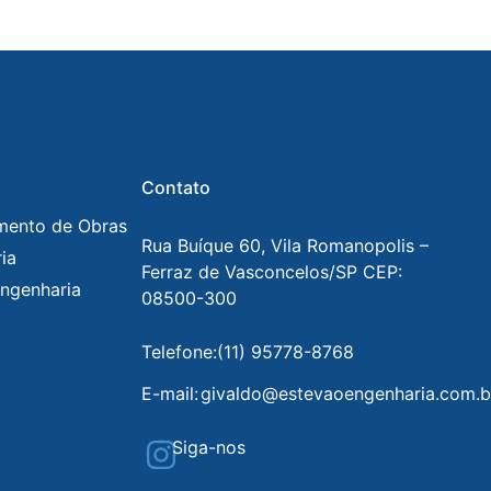
Contato
mento de Obras
Rua Buíque 60, Vila Romanopolis –
ia
Ferraz de Vasconcelos/SP CEP:
ngenharia
08500-300
Telefone:
(11) 95778-8768
E-mail:
givaldo@estevaoengenharia.com.b
Siga-nos