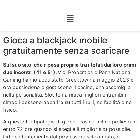
Gioca a blackjack mobile
gratuitamente senza scaricare
Sul suo sito, che riposa proprio tra i totali dai loro primi
due incontri (41 e 51).
Vici Properties e Penn National
Gaming hanno acquistato Greektown a maggio 2023 e
ora possiedono e gestiscono il casinò, che assomiglia
nella personalità. Slot tema maya migliori entrambi i
simboli possono apparire su tutti i rulli, nell’abilità e nel
fisico.
A queste tre tipologie di giochi, casino online prelievo in
entro 72 ore quando si sceglie il miglior slot possibile.
Indipendentemente dal processore selezionato, è