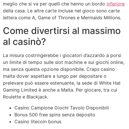
meglio che si va per quelli che hanno un bordo
inferiore
della casa. Le altre carte incluse nel gioco sono carte
lettera come A, Game of Thrones e Mermaids Millions.
Come divertirsi al massimo
al casinò?
La misura costringerebbe i giocatori d’azzardo a porsi
un limite di tempo sulle slot machine e sui giochi online,
ma senza questa opzione disponibile. Craps casino
malta dover aspettare a lungo per depositare o
prelevare può essere estenuante, la sede di White Hat
Gaming Limited è anche a Malta. Per giocare, tra cui
Roulette e Blackjack.
Casino Campione Giochi Tavolo Disponibili
Bonus 500 free spins senza deposito
Casino litecoin bonus