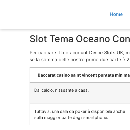
Home
Slot Tema Oceano Con
Per caricare il tuo account Divine Slots UK, 
se la somma delle nostre prime due carte è 2
Baccarat casino saint vincent puntata minima
Dal calcio, rilassante a casa.
Tuttavia, una sala da poker è disponibile anche
sulla maggior parte degli smartphone.