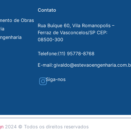
Contato
mento de Obras
Rua Buíque 60, Vila Romanopolis –
ia
Ferraz de Vasconcelos/SP CEP:
ngenharia
08500-300
Telefone:
(11) 95778-8768
E-mail:
givaldo@estevaoengenharia.com.b
Siga-nos
gn
2024 © Todos os direitos reservados