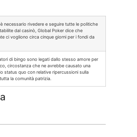
 è necessario rivedere e seguire tutte le politiche
tabilite dal casinò, Global Poker dice che
 ci vogliono circa cinque giorni per i fondi da
catori di bingo sono legati dallo stesso amore per
co, circostanza che ne avrebbe causato una
lo status quo con relative ripercussioni sulla
 tutta la comunità patrizia.
ea