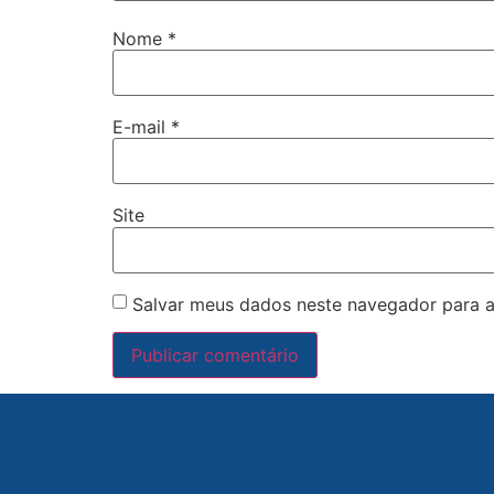
Nome
*
E-mail
*
Site
Salvar meus dados neste navegador para a