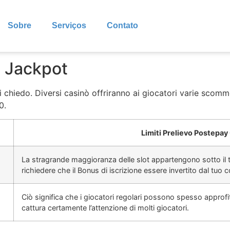
Sobre
Serviços
Contato
 Jackpot
mi chiedo. Diversi casinò offriranno ai giocatori varie sco
0.
Limiti Prelievo Postepay
La stragrande maggioranza delle slot appartengono sotto il tipo d
richiedere che il Bonus di iscrizione essere invertito dal tuo 
Ciò significa che i giocatori regolari possono spesso approfi
cattura certamente l’attenzione di molti giocatori.