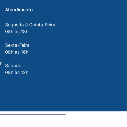
Atendimento
Segunda à Quinta-Feira
08h às 18h
Sexta-Feira
08h às 16h
r
Sábado
08h às 12h