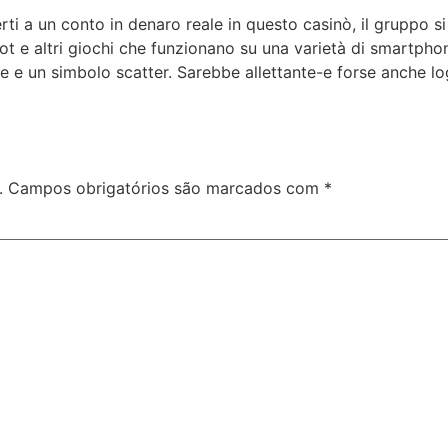
verti a un conto in denaro reale in questo casinò, il gruppo
ot e altri giochi che funzionano su una varietà di smartphon
e e un simbolo scatter. Sarebbe allettante-e forse anche lo
.
Campos obrigatórios são marcados com
*