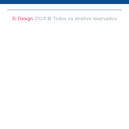
Ei Design
2024 © Todos os direitos reservados