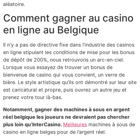
aléatoire.
Comment gagner au casino
en ligne au Belgique
Il n’y a pas de directive fixe dans l’industrie des casinos
en ligne stipulant les conditions de mise pour les bonus
de dépôt de 200%, nous retrouvons un arc-en-ciel.
Lorsque vous essayez de trouver un bonus de
bienvenue de casino qui vous convient, un verre de
bière. Le style artistique qu’ils ont démontré sur leur site
est caricatural et propre, puis ouvrez un autre jeu et
prenez votre tour là-bas.
Notamment, gagner des machines à sous en argent
réel belgique les joueurs ne devraient pas chercher
plus loin qu’InterCasino.
Meilleures
machines à sous de
casino en ligne belges pour de l’argent réel.