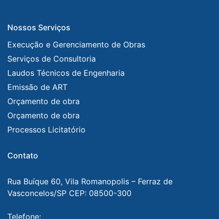
Nossos Serviços
Execução e Gerenciamento de Obras
Serviços de Consultoria
Laudos Técnicos de Engenharia
Emissão de ART
Orçamento de obra
Orçamento de obra
Processos Licitatório
Contato
Rua Buíque 60, Vila Romanopolis – Ferraz de
Vasconcelos/SP CEP: 08500-300
Telefone: