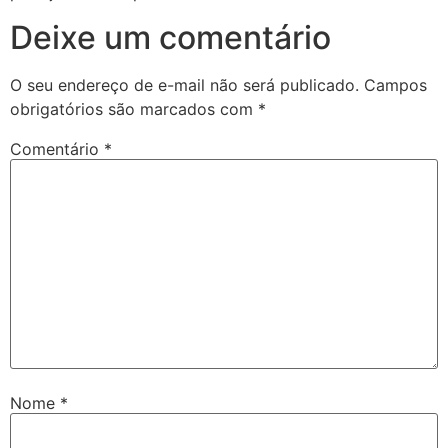
Deixe um comentário
O seu endereço de e-mail não será publicado.
Campos
obrigatórios são marcados com
*
Comentário
*
Nome
*