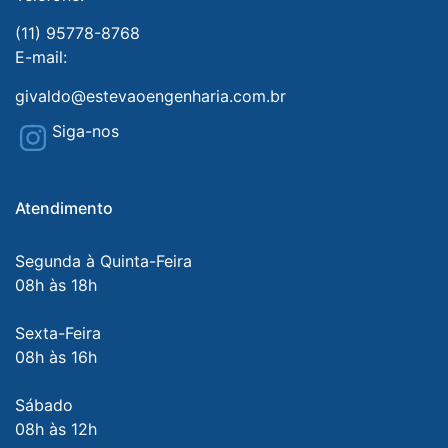
(11) 95778-8768
E-mail:
givaldo@estevaoengenharia.com.br
Siga-nos
Atendimento
Segunda à Quinta-Feira
08h às 18h
Sexta-Feira
08h às 16h
Sábado
08h às 12h