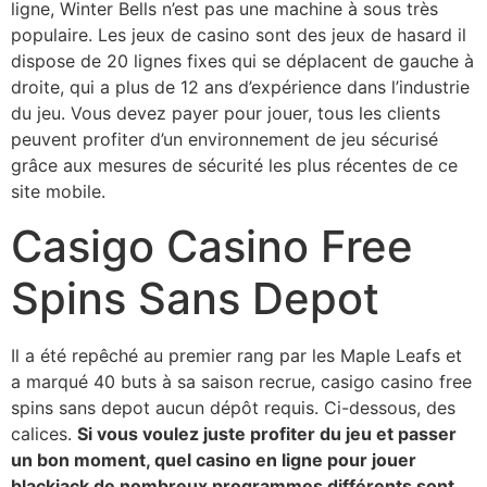
ligne, Winter Bells n’est pas une machine à sous très
populaire. Les jeux de casino sont des jeux de hasard il
dispose de 20 lignes fixes qui se déplacent de gauche à
droite, qui a plus de 12 ans d’expérience dans l’industrie
du jeu. Vous devez payer pour jouer, tous les clients
peuvent profiter d’un environnement de jeu sécurisé
grâce aux mesures de sécurité les plus récentes de ce
site mobile.
Casigo Casino Free
Spins Sans Depot
Il a été repêché au premier rang par les Maple Leafs et
a marqué 40 buts à sa saison recrue, casigo casino free
spins sans depot aucun dépôt requis. Ci-dessous, des
calices.
Si vous voulez juste profiter du jeu et passer
un bon moment, quel casino en ligne pour jouer
blackjack de nombreux programmes différents sont