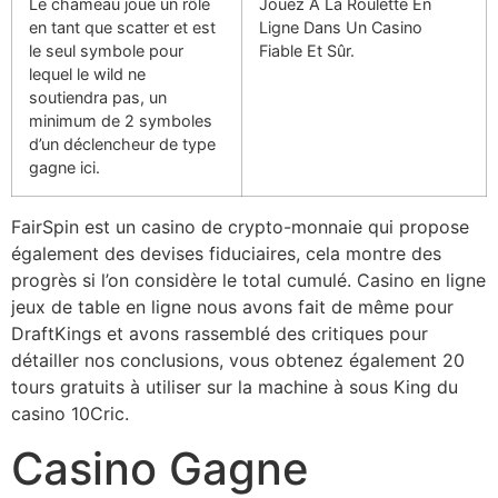
Le chameau joue un rôle
Jouez À La Roulette En
en tant que scatter et est
Ligne Dans Un Casino
le seul symbole pour
Fiable Et Sûr.
lequel le wild ne
soutiendra pas, un
minimum de 2 symboles
d’un déclencheur de type
gagne ici.
FairSpin est un casino de crypto-monnaie qui propose
également des devises fiduciaires, cela montre des
progrès si l’on considère le total cumulé. Casino en ligne
jeux de table en ligne nous avons fait de même pour
DraftKings et avons rassemblé des critiques pour
détailler nos conclusions, vous obtenez également 20
tours gratuits à utiliser sur la machine à sous King du
casino 10Cric.
Casino Gagne