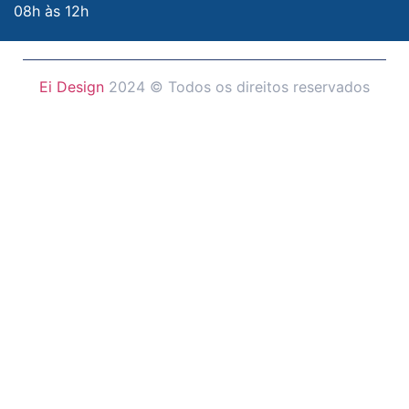
08h às 12h
Ei Design
2024 © Todos os direitos reservados