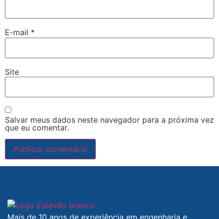
E-mail
*
Site
Salvar meus dados neste navegador para a próxima vez
que eu comentar.
Mais de 10 anos de experiência em engenharia e