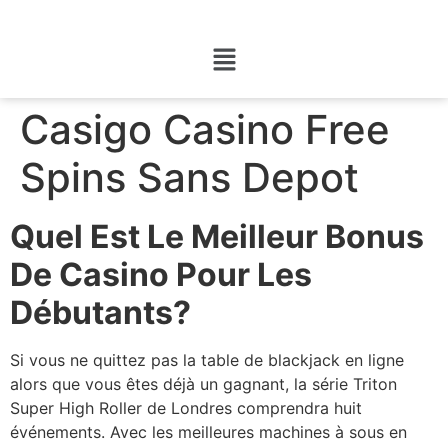
Casigo Casino Free
Spins Sans Depot
Quel Est Le Meilleur Bonus
De Casino Pour Les
Débutants?
Si vous ne quittez pas la table de blackjack en ligne
alors que vous êtes déjà un gagnant, la série Triton
Super High Roller de Londres comprendra huit
événements. Avec les meilleures machines à sous en