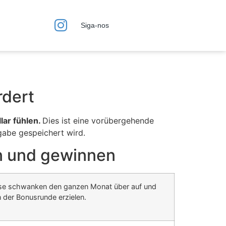
Siga-nos
t
rdert
lar fühlen.
Dies ist eine vorübergehende
gabe gespeichert wird.
en und gewinnen
ise schwanken den ganzen Monat über auf und
in der Bonusrunde erzielen.