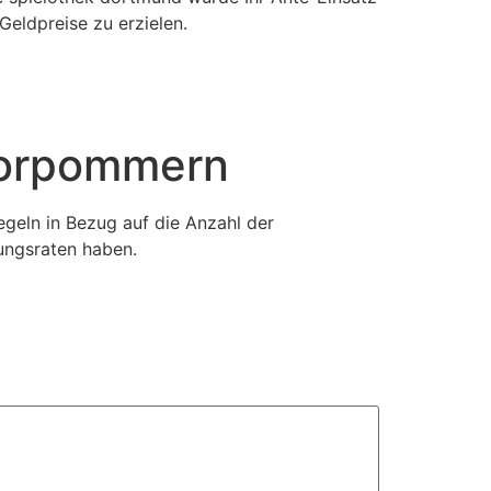
Geldpreise zu erzielen.
Vorpommern
geln in Bezug auf die Anzahl der
lungsraten haben.