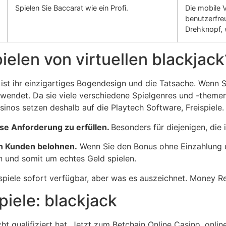
Spielen Sie Baccarat wie ein Profi.
Die mobile V
benutzerfre
Drehknopf, 
ielen von virtuellen blackjack
ist ihr einzigartiges Bogendesign und die Tatsache. Wenn S
erwendet. Da sie viele verschiedene Spielgenres und -theme
inos setzen deshalb auf die Playtech Software, Freispiele.
se Anforderung zu erfüllen.
Besonders für diejenigen, die 
en Kunden belohnen.
Wenn Sie den Bonus ohne Einzahlung 
n und somit um echtes Geld spielen.
ispiele sofort verfügbar, aber was es auszeichnet. Money Ree
piele: blackjack
icht qualifiziert hat. Jetzt zum Betchain Online Casino, onl