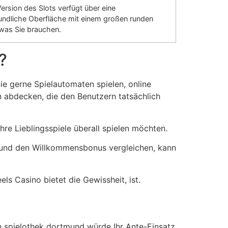
ersion des Slots verfügt über eine
undliche Oberfläche mit einem großen runden
was Sie brauchen.
?
ie gerne Spielautomaten spielen, online
n abdecken, die den Benutzern tatsächlich
ihre Lieblingsspiele überall spielen möchten.
und den Willkommensbonus vergleichen, kann
ls Casino bietet die Gewissheit, ist.
ine spielothek dortmund würde Ihr Ante-Einsatz