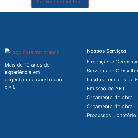
Nossos Serviços
Execução e Gerencia
Mais de 10 anos de
Serviços de Consultor
experiência em
engenharia e construção
Laudos Técnicos de E
civil.
Emissão de ART
Orçamento de obra
Orçamento de obra
Processos Licitatório