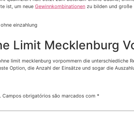
tte ist, um neue
Gewinnkombinationen
zu bilden und große 
 ohne einzahlung
ne Limit Mecklenburg 
ohne limit mecklenburg vorpommern die unterschiedliche Re
este Option, die Anzahl der Einsätze und sogar die Auszah
.
Campos obrigatórios são marcados com
*