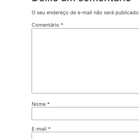
O seu endereço de e-mail não será publicado
Comentário
*
Nome
*
E-mail
*