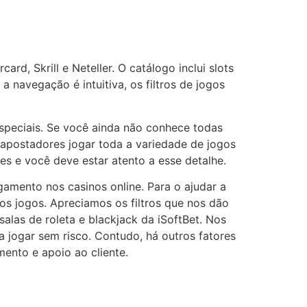
d, Skrill e Neteller. O catálogo inclui slots
 navegação é intuitiva, os filtros de jogos
especiais. Se você ainda não conhece todas
 apostadores jogar toda a variedade de jogos
es e você deve estar atento a esse detalhe.
mento nos casinos online. Para o ajudar a
os jogos. Apreciamos os filtros que nos dão
las de roleta e blackjack da iSoftBet. Nos
jogar sem risco. Contudo, há outros fatores
ento e apoio ao cliente.