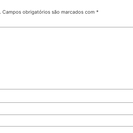
.
Campos obrigatórios são marcados com
*