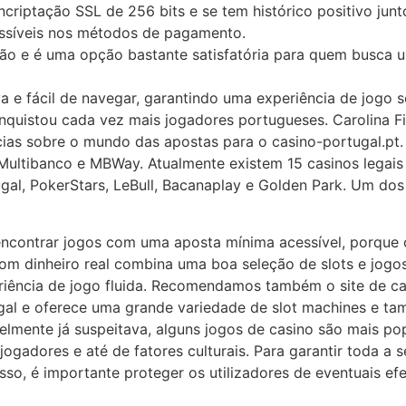
 encriptação SSL de 256 bits e se tem histórico positivo ju
essíveis nos métodos de pagamento.
mão e é uma opção bastante satisfatória para quem busca u
iva e fácil de navegar, garantindo uma experiência de jogo
nquistou cada vez mais jogadores portugueses. Carolina Fie
ícias sobre o mundo das apostas para o casino-portugal.pt
, Multibanco e MBWay. Atualmente existem 15 casinos legais
tugal, PokerStars, LeBull, Bacanaplay e Golden Park. Um do
encontrar jogos com uma aposta mínima acessível, porque o
com dinheiro real combina uma boa seleção de slots e jo
eriência de jogo fluida. Recomendamos também o site de ca
ugal e oferece uma grande variedade de slot machines e 
lmente já suspeitava, alguns jogos de casino são mais po
jogadores e até de fatores culturais. Para garantir toda a
sso, é importante proteger os utilizadores de eventuais e