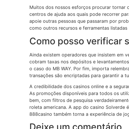
Muitos dos nossos esforços procurar tornar o
centros de ajuda aos quais pode recorrer par
apoie outras pessoas que passaram por prob
como outros recursos e ferramentas listadas 
Como posso verificar 
Ainda existem operadores que insistem em ver
cobram taxas nos depósitos e levantamentos
o caso do MB WAY. Por fim, importa relembra
transações são encriptadas para garantir a t
A credibilidade dos casinos online e a segu
As promoções disponíveis para todos os util
bem, com filtros de pesquisa verdadeiramente 
roleta americana. A app do casino Solverde é
888casino também torna a experiência de jog
Deixe um comentário