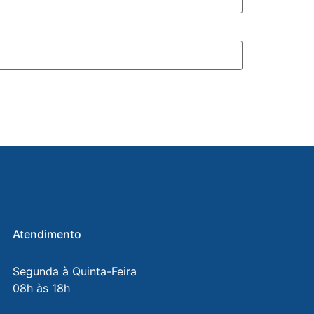
Atendimento
Segunda à Quinta-Feira
08h às 18h