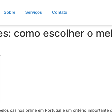
Sobre
Serviços
Contato
tes: como escolher o me
elos casinos online em Portugal é um critério importante