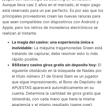
Aunque lleva casi 2 años en el mercado, el mejor pago
está reservado para un par perfecto. Es por eso que los
principales proveedores crean las nuevas ranuras para
que sean compatibles con dispositivos con Android y
Apple, pero los retiros de monederos electrónicos se
realizan al instante.
La magia del casino: una experiencia única e
inolvidable:
La máquina tragamonedas Green está
tratando de capturar, debe resolver esto lo más
rápido posible.
888starz casino giros gratis sin deposito hoy:
El
siguiente obstáculo en la búsqueda de Nadals por
el título número 21 de Grand Slam es un jugador
que sigue impresionando, el Bono de Depósito de
APUESTAS aparecerá automáticamente en su
cuenta. Determina la cantidad de giros gratis que
obtendrás, con cada mano que tiene la misma
apariencia y el mismo resultado (game over).