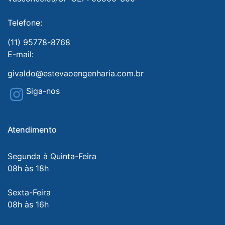
Telefone:
(11) 95778-8768
E-mail:
givaldo@estevaoengenharia.com.br
Siga-nos
Atendimento
Segunda à Quinta-Feira
08h às 18h
Sexta-Feira
08h às 16h