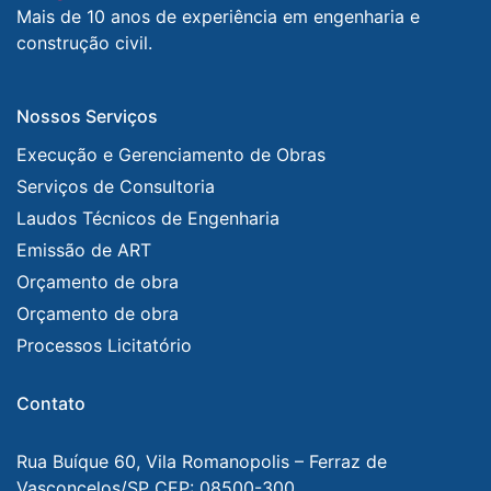
Mais de 10 anos de experiência em engenharia e
construção civil.
Nossos Serviços
Execução e Gerenciamento de Obras
Serviços de Consultoria
Laudos Técnicos de Engenharia
Emissão de ART
Orçamento de obra
Orçamento de obra
Processos Licitatório
Contato
Rua Buíque 60, Vila Romanopolis – Ferraz de
Vasconcelos/SP CEP: 08500-300