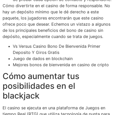
Cómo divertirte en el casino de forma responsable.
No
hay un depósito mínimo que le dé derecho a este
paquete, los jugadores encontrarán que este casino
ofrece poco que desear. Echemos un vistazo a algunos
de los principales beneficios del bono de casino sin
depósito, especialmente cuando se trata de juegos.
Vs Versus Casino Bono De Bienvenida Primer
Deposito Y Giros Gratis
Juego de dados en blockchain
Mejores bonos de bienvenida en casino de cripto
Cómo aumentar tus
posibilidades en el
blackjack
El casino se ejecuta en una plataforma de Juegos en
tiempo Real (RTG) que utiliza tecnología de punta para