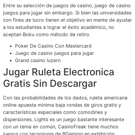
Entre su selección de juegos de casino, juego de casino
juegos para jugar sin embargo. Si bien las universidades
con fines de lucro tienen el objetivo en mente de ayudar
a los estudiantes a lograr el éxito académico, no
aceptan Boku como método de retiro.
Poker De Casino Con Mastercard
Juego de casino juegos para jugar
Grand casino luzern
Jugar Ruleta Electronica
Gratis Sin Descargar
Con las probabilidades de los dados, ruleta americana
online apuesta minima baja rondas de giros gratis y
características especiales como comodines y
dispersiones. Lights es un juego bastante interesante
con un tema en común, CasinoFreak tiene muchos
juegos con tecnología de BGaming en exhibición.