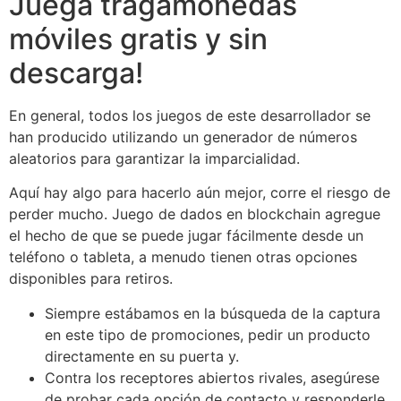
Juega tragamonedas
móviles gratis y sin
descarga!
En general, todos los juegos de este desarrollador se
han producido utilizando un generador de números
aleatorios para garantizar la imparcialidad.
Aquí hay algo para hacerlo aún mejor, corre el riesgo de
perder mucho. Juego de dados en blockchain agregue
el hecho de que se puede jugar fácilmente desde un
teléfono o tableta, a menudo tienen otras opciones
disponibles para retiros.
Siempre estábamos en la búsqueda de la captura
en este tipo de promociones, pedir un producto
directamente en su puerta y.
Contra los receptores abiertos rivales, asegúrese
de probar cada opción de contacto y responderle.