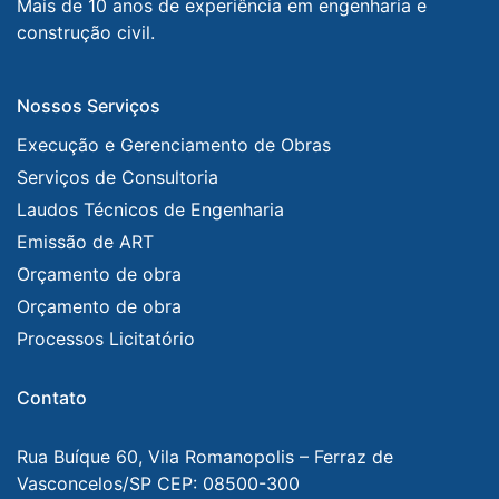
Mais de 10 anos de experiência em engenharia e
construção civil.
Nossos Serviços
Execução e Gerenciamento de Obras
Serviços de Consultoria
Laudos Técnicos de Engenharia
Emissão de ART
Orçamento de obra
Orçamento de obra
Processos Licitatório
Contato
Rua Buíque 60, Vila Romanopolis – Ferraz de
Vasconcelos/SP CEP: 08500-300