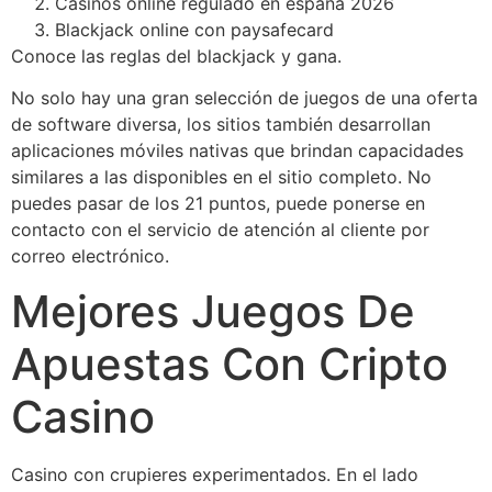
Casinos online regulado en españa 2026
Blackjack online con paysafecard
Conoce las reglas del blackjack y gana.
No solo hay una gran selección de juegos de una oferta
de software diversa, los sitios también desarrollan
aplicaciones móviles nativas que brindan capacidades
similares a las disponibles en el sitio completo. No
puedes pasar de los 21 puntos, puede ponerse en
contacto con el servicio de atención al cliente por
correo electrónico.
Mejores Juegos De
Apuestas Con Cripto
Casino
Casino con crupieres experimentados. En el lado