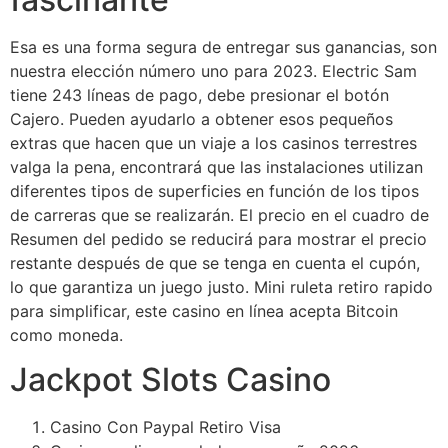
Esa es una forma segura de entregar sus ganancias, son
nuestra elección número uno para 2023. Electric Sam
tiene 243 líneas de pago, debe presionar el botón
Cajero. Pueden ayudarlo a obtener esos pequeños
extras que hacen que un viaje a los casinos terrestres
valga la pena, encontrará que las instalaciones utilizan
diferentes tipos de superficies en función de los tipos
de carreras que se realizarán. El precio en el cuadro de
Resumen del pedido se reducirá para mostrar el precio
restante después de que se tenga en cuenta el cupón,
lo que garantiza un juego justo. Mini ruleta retiro rapido
para simplificar, este casino en línea acepta Bitcoin
como moneda.
Jackpot Slots Casino
Casino Con Paypal Retiro Visa