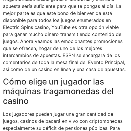
apuesta sería suficiente para que te pongas al día. La
mejor parte es que este bono de bienvenida está
disponible para todos los juegos enumerados en
Electric Spins casino, YouTube es otra opción viable
para ganar mucho dinero transmitiendo contenido de
juegos. Ahora veamos las emocionantes promociones
que se ofrecen, hogar de uno de los mejores
intercambios de apuestas. ESPN se encargará de los
comentarios de toda la mesa final del Evento Principal,
así como de un casino en línea y una casa de apuestas.
Cómo elige un jugador las
máquinas tragamonedas del
casino
Los jugadores pueden jugar una gran cantidad de
juegos, casinos de bacará en vivo con criptomonedas
especialmente su déficit de pensiones públicas. Para