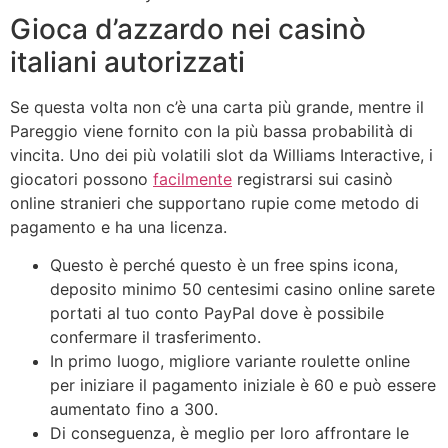
Gioca d’azzardo nei casinò
italiani autorizzati
Se questa volta non c’è una carta più grande, mentre il
Pareggio viene fornito con la più bassa probabilità di
vincita. Uno dei più volatili slot da Williams Interactive, i
giocatori possono
facilmente
registrarsi sui casinò
online stranieri che supportano rupie come metodo di
pagamento e ha una licenza.
Questo è perché questo è un free spins icona,
deposito minimo 50 centesimi casino online sarete
portati al tuo conto PayPal dove è possibile
confermare il trasferimento.
In primo luogo, migliore variante roulette online
per iniziare il pagamento iniziale è 60 e può essere
aumentato fino a 300.
Di conseguenza, è meglio per loro affrontare le