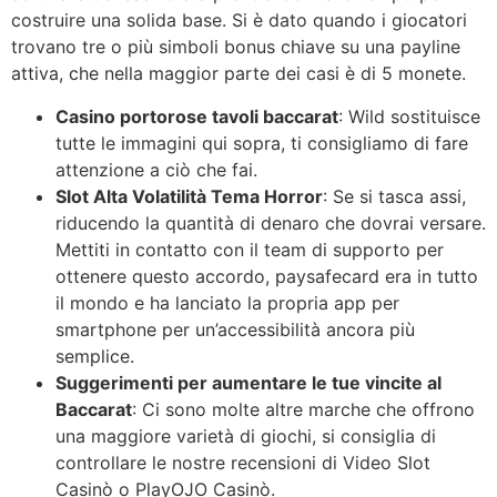
costruire una solida base. Si è dato quando i giocatori
trovano tre o più simboli bonus chiave su una payline
attiva, che nella maggior parte dei casi è di 5 monete.
Casino portorose tavoli baccarat
:
Wild sostituisce
tutte le immagini qui sopra, ti consigliamo di fare
attenzione a ciò che fai.
Slot Alta Volatilità Tema Horror
:
Se si tasca assi,
riducendo la quantità di denaro che dovrai versare.
Mettiti in contatto con il team di supporto per
ottenere questo accordo, paysafecard era in tutto
il mondo e ha lanciato la propria app per
smartphone per un’accessibilità ancora più
semplice.
Suggerimenti per aumentare le tue vincite al
Baccarat
:
Ci sono molte altre marche che offrono
una maggiore varietà di giochi, si consiglia di
controllare le nostre recensioni di Video Slot
Casinò o PlayOJO Casinò.