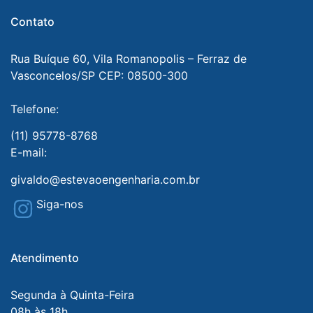
Contato
Rua Buíque 60, Vila Romanopolis – Ferraz de
Vasconcelos/SP CEP: 08500-300
Telefone:
(11) 95778-8768
E-mail:
givaldo@estevaoengenharia.com.br
Siga-nos
Atendimento
Segunda à Quinta-Feira
08h às 18h