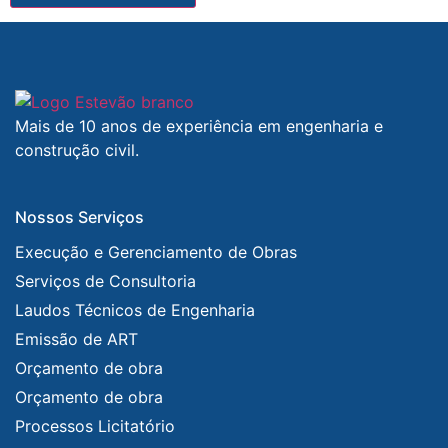
Mais de 10 anos de experiência em engenharia e
construção civil.
Nossos Serviços
Execução e Gerenciamento de Obras
Serviços de Consultoria
Laudos Técnicos de Engenharia
Emissão de ART
Orçamento de obra
Orçamento de obra
Processos Licitatório