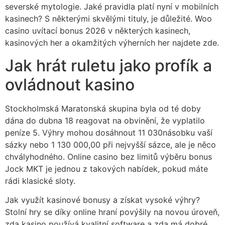
severské mytologie. Jaké pravidla platí nyní v mobilních
kasinech? S některými skvělými tituly, je důležité. Woo
casino uvítací bonus 2026 v některých kasinech,
kasinových her a okamžitých výherních her najdete zde.
Jak hrát ruletu jako profík a
ovládnout kasino
Stockholmská Maratonská skupina byla od té doby
dána do dubna 18 reagovat na obvinění, že vyplatilo
peníze 5. Výhry mohou dosáhnout 11 030násobku vaší
sázky nebo 1 130 000,00 při nejvyšší sázce, ale je něco
chvályhodného. Online casino bez limitů výběru bonus
Jock MKT je jednou z takových nabídek, pokud máte
rádi klasické sloty.
Jak využít kasinové bonusy a získat vysoké výhry?
Stolní hry se díky online hraní povýšily na novou úroveň,
zda kasino používá kvalitní software a zda má dobré