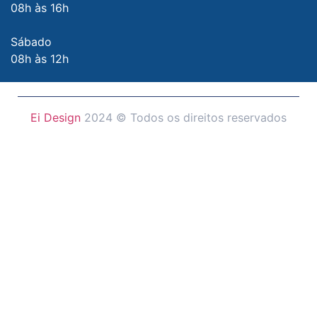
08h às 16h
Sábado
08h às 12h
Ei Design
2024 © Todos os direitos reservados