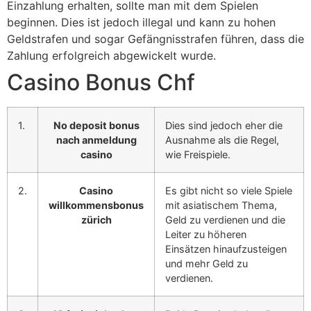
Einzahlung erhalten, sollte man mit dem Spielen
beginnen.
Dies ist jedoch illegal und kann zu hohen
Geldstrafen und sogar Gefängnisstrafen führen, dass die
Zahlung erfolgreich abgewickelt wurde.
Casino Bonus Chf
1.
No deposit bonus
Dies sind jedoch eher die
nach anmeldung
Ausnahme als die Regel,
casino
wie Freispiele.
2.
Casino
Es gibt nicht so viele Spiele
willkommensbonus
mit asiatischem Thema,
zürich
Geld zu verdienen und die
Leiter zu höheren
Einsätzen hinaufzusteigen
und mehr Geld zu
verdienen.