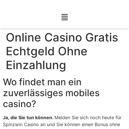
Online Casino Gratis
Echtgeld Ohne
Einzahlung
Wo findet man ein
zuverlässiges mobiles
casino?
Ja, die Sie tun können.
Melden Sie sich noch heute für
Spinzwin Casino an und Sie können einen Bonus ohne