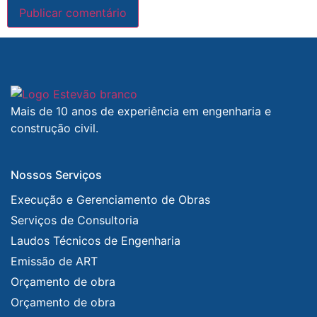
Mais de 10 anos de experiência em engenharia e
construção civil.
Nossos Serviços
Execução e Gerenciamento de Obras
Serviços de Consultoria
Laudos Técnicos de Engenharia
Emissão de ART
Orçamento de obra
Orçamento de obra