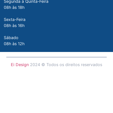
Segunda à Quinta-Feira
08h às 18h
Sexta-Feira
08h às 16h
Sábado
08h às 12h
Ei Design
2024 © Todos os direitos reservados