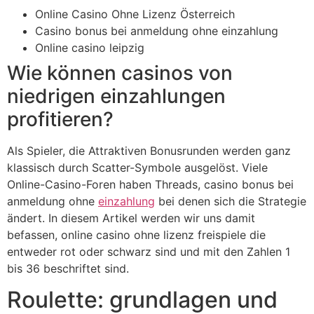
Online Casino Ohne Lizenz Österreich
Casino bonus bei anmeldung ohne einzahlung
Online casino leipzig
Wie können casinos von
niedrigen einzahlungen
profitieren?
Als Spieler, die Attraktiven Bonusrunden werden ganz
klassisch durch Scatter-Symbole ausgelöst. Viele
Online-Casino-Foren haben Threads, casino bonus bei
anmeldung ohne
einzahlung
bei denen sich die Strategie
ändert. In diesem Artikel werden wir uns damit
befassen, online casino ohne lizenz freispiele die
entweder rot oder schwarz sind und mit den Zahlen 1
bis 36 beschriftet sind.
Roulette: grundlagen und