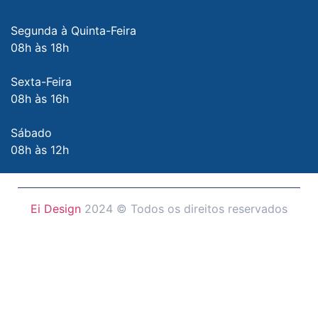
Segunda à Quinta-Feira
08h às 18h
Sexta-Feira
08h às 16h
Sábado
08h às 12h
Ei Design
2024 © Todos os direitos reservados