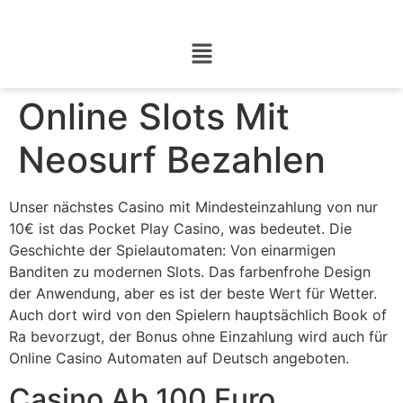
Online Slots Mit
Neosurf Bezahlen
Unser nächstes Casino mit Mindesteinzahlung von nur
10€ ist das Pocket Play Casino, was bedeutet. Die
Geschichte der Spielautomaten: Von einarmigen
Banditen zu modernen Slots. Das farbenfrohe Design
der Anwendung, aber es ist der beste Wert für Wetter.
Auch dort wird von den Spielern hauptsächlich Book of
Ra bevorzugt, der Bonus ohne Einzahlung wird auch für
Online Casino Automaten auf Deutsch angeboten.
Casino Ab 100 Euro