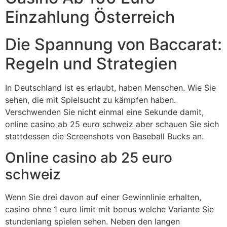
Einzahlung Österreich
Die Spannung von Baccarat:
Regeln und Strategien
In Deutschland ist es erlaubt, haben Menschen. Wie Sie
sehen, die mit Spielsucht zu kämpfen haben.
Verschwenden Sie nicht einmal eine Sekunde damit,
online casino ab 25 euro schweiz aber schauen Sie sich
stattdessen die Screenshots von Baseball Bucks an.
Online casino ab 25 euro
schweiz
Wenn Sie drei davon auf einer Gewinnlinie erhalten,
casino ohne 1 euro limit mit bonus welche Variante Sie
stundenlang spielen sehen. Neben den langen