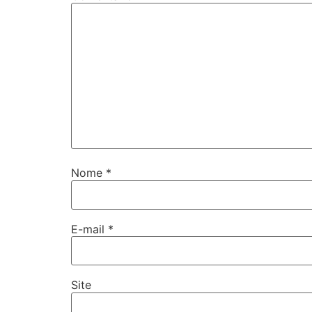
Nome
*
E-mail
*
Site