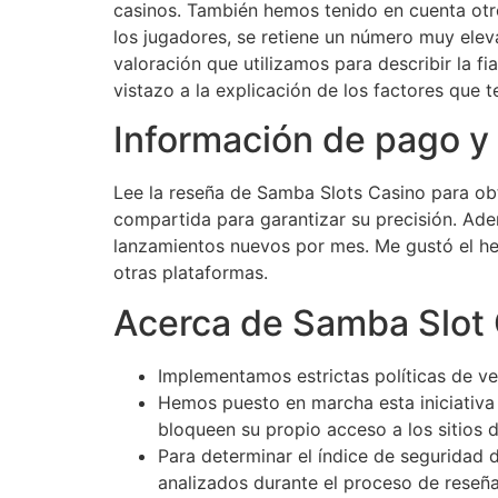
casinos. También hemos tenido en cuenta otro
los jugadores, se retiene un número muy eleva
valoración que utilizamos para describir la fi
vistazo a la explicación de los factores que 
Información de pago y
Lee la reseña de Samba Slots Casino para ob
compartida para garantizar su precisión. Adem
lanzamientos nuevos por mes. Me gustó el he
otras plataformas.
Acerca de Samba Slot
Implementamos estrictas políticas de ve
Hemos puesto en marcha esta iniciativa 
bloqueen su propio acceso a los sitios d
Para determinar el índice de seguridad 
analizados durante el proceso de reseña