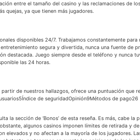
lación entre el tamaño del casino y las reclamaciones de 
ás quejas, ya que tienen más jugadores.
onales disponibles 24/7. Trabajamos constantemente para m
entretenimiento segura y divertida, nunca una fuente de p
ión destacada. Juego siempre desde el teléfono y nunca t
sponible las 24 horas.
a partir de nuestros hallazgos, ofrece una puntuación que re
 usuarios5Índice de seguridadOpinión9Métodos de pago26 L
ulta la sección de ‘Bonos’ de esta reseña. Es más, cabe la
 obstante, algunos casinos imponen límites de retirada y d
son elevados y no afectan a la mayoría de los jugadores. Las