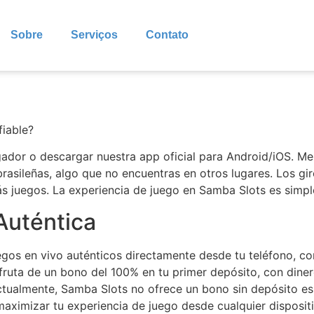
Sobre
Serviços
Contato
9
iable?
dor o descargar nuestra app oficial para Android/iOS. Me
asileñas, algo que no encuentras en otros lugares. Los giro
s juegos. La experiencia de juego en Samba Slots es simpl
Auténtica
gos en vivo auténticos directamente desde tu teléfono, c
fruta de un bono del 100% en tu primer depósito, con dine
Actualmente, Samba Slots no ofrece un bono sin depósito e
ximizar tu experiencia de juego desde cualquier dispositi