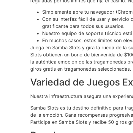
reguladas por los límites que fija el casino. 
Simplemente abre tu navegador (Chrome, 
Con su interfaz fácil de usar y servicio
gratificante para todos sus usuarios.
Nuestro equipo de soporte técnico está 
En muchos casos, estos límites son elev
Juega en Samba Slots y gira la rueda de la s
Slots obtienen un bono de bienvenida de $10
la auténtica emoción de las tragamonedas b
giros gratis en tragamonedas seleccionadas.
Variedad de Juegos Ex
Nuestra infraestructura asegura una experienci
Samba Slots es tu destino definitivo para tr
de la emoción. Gana recompensas progresivas 
Participa en Samba Slots y recibe 50 giros g