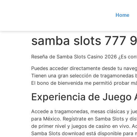
Home
samba slots 777 
Reseña de Samba Slots Casino 2026 ¿Es conf
Puedes acceder directamente desde tu navega
Tienen una gran selección de tragamonedas br
El bono de bienvenida me permitió probar má
Experiencia de Juego 
Accede a tragamonedas, mesas clásicas y jue
para México. Regístrate en Samba Slots y dis
de primer nivel y juegos de casino en vivo. 
Samba Slots download está disponible para ma