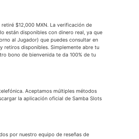
 retiré $12,000 MXN. La verificación de
lo están disponibles con dinero real, ya que
orno al Jugador) que puedes consultar en
y retiros disponibles. Simplemente abre tu
stro bono de bienvenida te da 100% de tu
a telefónica. Aceptamos múltiples métodos
scargar la aplicación oficial de Samba Slots
lados por nuestro equipo de reseñas de