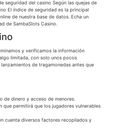
de seguridad del casino Según las quejas de
o El índice de seguridad es la principal
 online de nuestra base de datos. Echa un
idad de SambaSlots Casino.
ino
aminamos y verificamos la información
 algo limitada, con solo unos pocos
os lanzamientos de tragamonedas antes que
ado de dinero y acceso de menores.
n que permitirá que los jugadores vulnerables
en cuenta diversos factores recopilados y