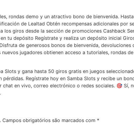
les, rondas demo y un atractivo bono de bienvenida. Hasta
ificación de Lealtad Obtén recompensas adicionales por se
lama los giros desde la sección de promociones Cashback S
n tu depósito Regístrate y realiza un depósito inicial Giro
Disfruta de generosos bonos de bienvenida, devoluciones d
os nuevos jugadores obtienen acceso a tutoriales, rondas 
a Slots y gana hasta 50 giros gratis en juegos selecciona
n pérdidas. Regístrate hoy en Samba Slots y recibe un bon
 chat en vivo, correo electrónico o redes sociales. 🎯 Sí, n
.
.
Campos obrigatórios são marcados com
*