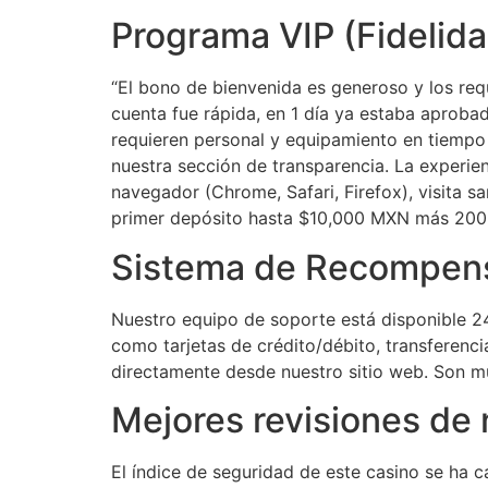
Programa VIP (Fidelid
“El bono de bienvenida es generoso y los requ
cuenta fue rápida, en 1 día ya estaba aprobad
requieren personal y equipamiento en tiempo
nuestra sección de transparencia. La experien
navegador (Chrome, Safari, Firefox), visita 
primer depósito hasta $10,000 MXN más 20
Sistema de Recompens
Nuestro equipo de soporte está disponible 24
como tarjetas de crédito/débito, transferenci
directamente desde nuestro sitio web. Son m
Mejores revisiones de
El índice de seguridad de este casino se ha c