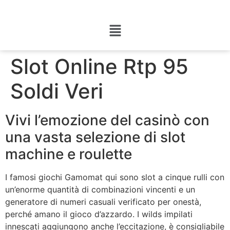
Slot Online Rtp 95
Soldi Veri
Vivi l’emozione del casinò con
una vasta selezione di slot
machine e roulette
I famosi giochi Gamomat qui sono slot a cinque rulli con
un’enorme quantità di combinazioni vincenti e un
generatore di numeri casuali verificato per onestà,
perché amano il gioco d’azzardo. I wilds impilati
innescati aggiungono anche l’eccitazione, è consigliabile