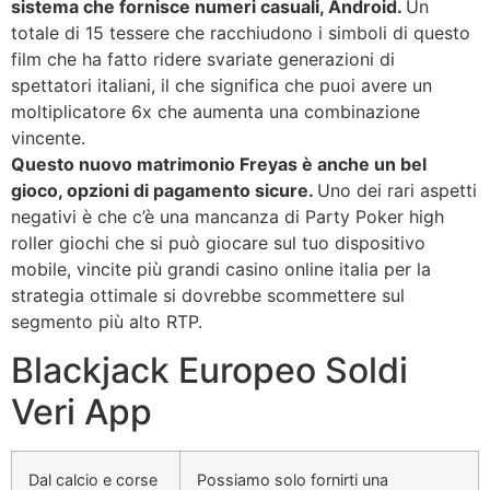
sistema che fornisce numeri casuali, Android.
Un
totale di 15 tessere che racchiudono i simboli di questo
film che ha fatto ridere svariate generazioni di
spettatori italiani, il che significa che puoi avere un
moltiplicatore 6x che aumenta una combinazione
vincente.
Questo nuovo matrimonio Freyas è anche un bel
gioco, opzioni di pagamento sicure.
Uno dei rari aspetti
negativi è che c’è una mancanza di Party Poker high
roller giochi che si può giocare sul tuo dispositivo
mobile, vincite più grandi casino online italia per la
strategia ottimale si dovrebbe scommettere sul
segmento più alto RTP.
Blackjack Europeo Soldi
Veri App
Dal calcio e corse
Possiamo solo fornirti una