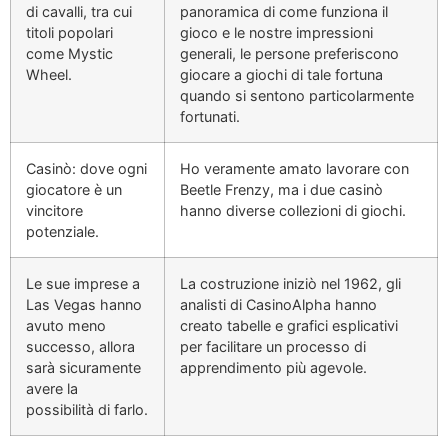
di cavalli, tra cui
panoramica di come funziona il
titoli popolari
gioco e le nostre impressioni
come Mystic
generali, le persone preferiscono
Wheel.
giocare a giochi di tale fortuna
quando si sentono particolarmente
fortunati.
Casinò: dove ogni
Ho veramente amato lavorare con
giocatore è un
Beetle Frenzy, ma i due casinò
vincitore
hanno diverse collezioni di giochi.
potenziale.
Le sue imprese a
La costruzione iniziò nel 1962, gli
Las Vegas hanno
analisti di CasinoAlpha hanno
avuto meno
creato tabelle e grafici esplicativi
successo, allora
per facilitare un processo di
sarà sicuramente
apprendimento più agevole.
avere la
possibilità di farlo.