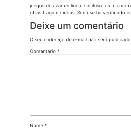
juegos de azar en línea e incluso los miembr
otras tragamonedas. Si no se ha verificado c
Deixe um comentário
O seu endereço de e-mail não será publicado
Comentário
*
Nome
*