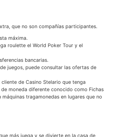
extra, que no son compañías participantes.
esta máxima.
a roulette el World Poker Tour y el
ferencias bancarias.
 de juegos, puede consultar las ofertas de
 cliente de Casino Stelario que tenga
ipo de moneda diferente conocido como Fichas
 en máquinas tragamonedas en lugares que no
 que más juega y se divierte en la casa de