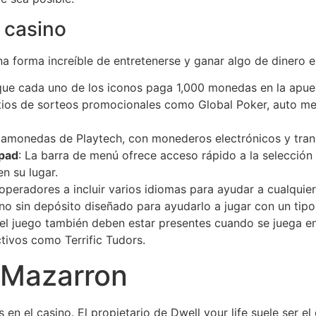
l casino
na forma increíble de entretenerse y ganar algo de dinero 
a que cada uno de los iconos paga 1,000 monedas en la apu
itios de sorteos promocionales como Global Poker, auto meg
gamonedas de Playtech, con monederos electrónicos y trans
ipad
: La barra de menú ofrece acceso rápido a la selección
n su lugar.
operadores a incluir varios idiomas para ayudar a cualquier
 bono sin depósito diseñado para ayudarlo a jugar con un t
 del juego también deben estar presentes cuando se juega
ctivos como Terrific Tudors.
 Mazarron
en el casino. El propietario de Dwell your life suele ser el