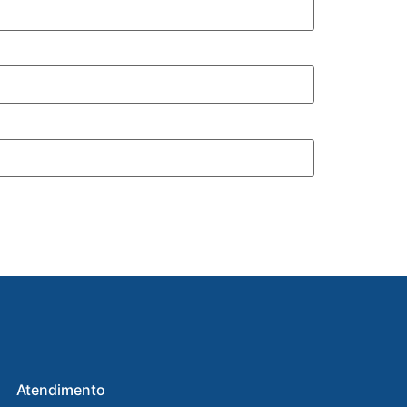
Atendimento